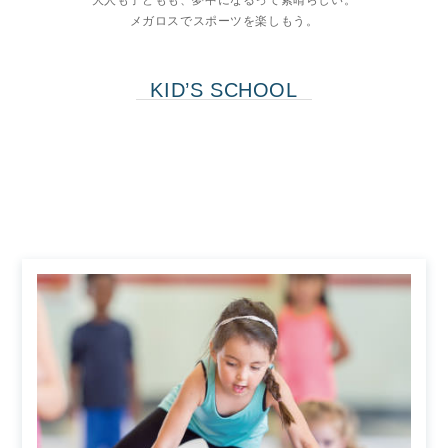
大人も子どもも、夢中になるって素晴らしい。
メガロスでスポーツを楽しもう。
KID’S SCHOOL