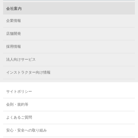
メガロス葛飾
メガロス立川(北口)
メガロステラッセ納屋橋
メガロス綱島
会社案内
メガロス中延
メガロス立川(南口)
メガロス千種
メガロスルフレ綱島
企業情報
メガロス小岩
メガロスルフレ立川南
メガロス市ヶ尾
店舗開発
メガロスルフレ小岩
メガロス八王子
メガロス鷺沼
採用情報
メガロス西新宿キッズアフタースクール
メガロスルフレ八王子
メガロスルフレ鷺沼
法人向けサービス
メガロス南砂町SUNAMO
メガロス調布
メガロス相模大野
インストラクター向け情報
メガロスルフレ南砂町SUNAMO
メガロス町田
メガロスルフレ相模大野
サイトポリシー
メガロス玉川学園テニススクール
メガロス大和
会則・規約等
メガロス東小金井学童クラブ
よくあるご質問
安心・安全への取り組み