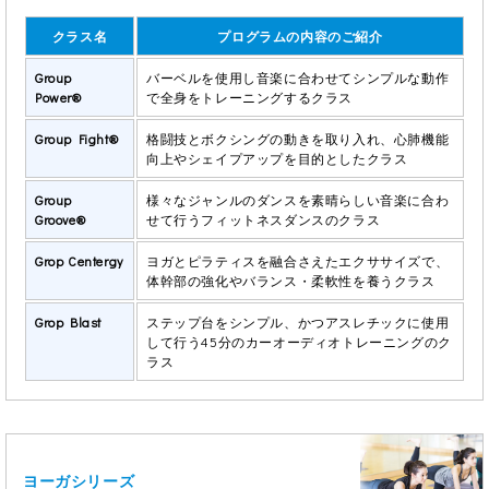
クラス名
プログラムの内容のご紹介
Group
バーベルを使用し音楽に合わせてシンプルな動作
Power®
で全身をトレーニングするクラス
Group Fight®
格闘技とボクシングの動きを取り入れ、心肺機能
向上やシェイプアップを目的としたクラス
Group
様々なジャンルのダンスを素晴らしい音楽に合わ
Groove®
せて行うフィットネスダンスのクラス
Grop Centergy
ヨガとピラティスを融合さえたエクササイズで、
体幹部の強化やバランス・柔軟性を養うクラス
Grop Blast
ステップ台をシンプル、かつアスレチックに使用
して行う45分のカーオーディオトレーニングのク
ラス
ヨーガシリーズ