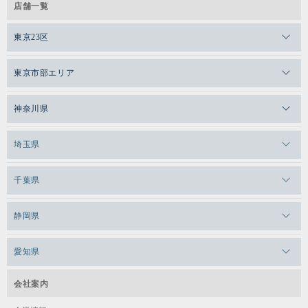
店舗一覧
東京23区
メガロスゼロプラス恵比寿
東京市部エリア
メガロスルフレ恵比寿
メガロス吉祥寺
神奈川県
メガロス日比谷シャンテ
メガロス三鷹
メガロス横浜天王町
埼玉県
メガロス白金台
メガロスルフレ三鷹
メガロス上永谷
メガロス草加
千葉県
メガロス田端
メガロス武蔵小金井
メガロスルフレ上永谷
メガロスルフレ草加
メガロス柏
メガロスルフレ田端
静岡県
メガロスルフレ武蔵小金井
メガロス神奈川
メガロス本八幡
メガロスキッズ錦糸町
メガロス浜松市野
メガロス小平テニススクール
愛知県
メガロス日吉
メガロス葛飾
メガロス立川(北口)
メガロステラッセ納屋橋
メガロス綱島
会社案内
メガロス中延
メガロス立川(南口)