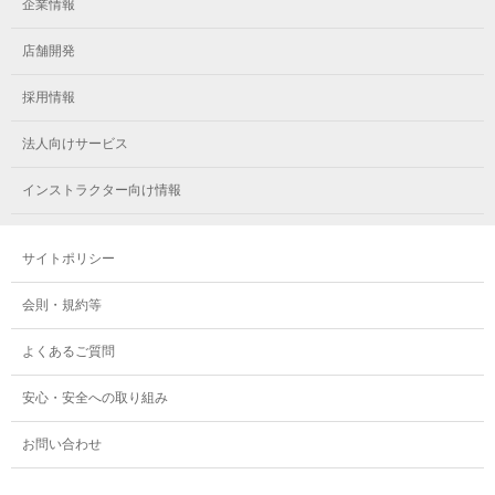
メガロス千種
メガロスルフレ綱島
企業情報
メガロス小岩
メガロスルフレ立川南
メガロス市ヶ尾
店舗開発
メガロスルフレ小岩
メガロス八王子
メガロス鷺沼
採用情報
メガロス西新宿キッズアフタースクール
メガロスルフレ八王子
メガロスルフレ鷺沼
法人向けサービス
メガロス南砂町SUNAMO
メガロス調布
メガロス相模大野
インストラクター向け情報
メガロスルフレ南砂町SUNAMO
メガロス町田
メガロスルフレ相模大野
サイトポリシー
メガロス玉川学園テニススクール
メガロス大和
会則・規約等
メガロス東小金井学童クラブ
よくあるご質問
安心・安全への取り組み
お問い合わせ