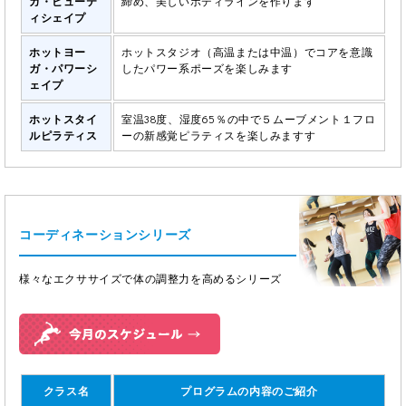
ガ・ビューテ
締め、美しいボディラインを作ります
ィシェイプ
ホットヨー
ホットスタジオ（高温または中温）でコアを意識
ガ・パワーシ
したパワー系ポーズを楽しみます
ェイプ
ホットスタイ
室温38度、湿度65％の中で５ムーブメント１フロ
ルピラティス
ーの新感覚ピラティスを楽しみますす
コーディネーションシリーズ
様々なエクササイズで体の調整力を高めるシリーズ
クラス名
プログラムの内容のご紹介