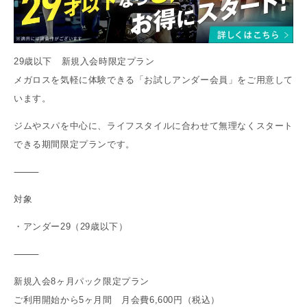
29歳以下 新規入会時限定プラン
メガロスを気軽に体験できる「お試しアンダー会員」をご用意して
います。
ジムやスパを中心に、ライフスタイルに合わせて無理なくスタート
できる期間限定プランです。
⸻
対象
・アンダー29（29歳以下）
⸻
新規入会8ヶ月パック限定プラン
ご利用開始から5ヶ月間 月会費6,600円（税込）