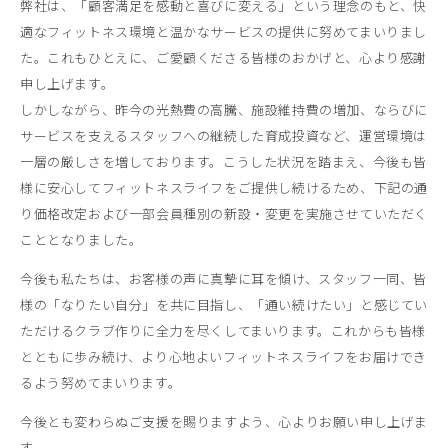
弊社は、「顧客満足を感動と喜びに変える」という理念のもと、快
適なフィットネス環境と温かなサービスの提供に努めてまいりまし
た。これもひとえに、ご愛顧くださる皆様のおかげと、心より感謝
申し上げます。
しかしながら、昨今の光熱費の高騰、施設維持費の増加、ならびに
サービスを支えるスタッフへの継続した育成投資など、運営環境は
一層の厳しさを増しております。こうした状況を踏まえ、今後も皆
様に安心してフィットネスライフをご提供し続けるため、下記の通
り価格改定および一部会員種別の新設・変更を実施させていただく
こととなりました。
今後も私たちは、お客様の声に真摯に耳を傾け、スタッフ一同、皆
様の「なりたい自分」を共に目指し、「通い続けたい」と感じてい
ただけるクラブ作りに全力を尽くしてまいります。これからも皆様
とともに歩み続け、より心地よいフィットネスライフをお届けでき
るよう努めてまいります。
今後とも変わらぬご支援を賜りますよう、心よりお願い申し上げま
す。