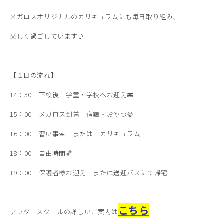
メガロスオリジナルのカリキュラムにも毎日取り組み、
楽しく過ごしています♪
【１日の流れ】
14：30 下校後 学童・学校へお迎え🚌
15：00 メガロス到着 宿題・おやつ🍪
16：00 習い事🏊 または カリキュラム
18：00 自由時間🏀
19：00 保護者様お迎え または送迎バスにて帰宅
こちら
アフタースクールの詳しいご案内は