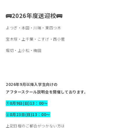
🚌2026年度送迎校🚌
よつぎ・本田・川端・東四つ木
宝木塚・上千葉・こすげ・西小菅
堀切・上小松・梅田
2026年9月以降入学生向けの
アフタースクール説明会を開催しております。
①8月9日(日)13：00～
②8月23日(日)13：00～
上記日程のご都合がつかない方は