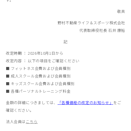
敬具
野村不動産ライフ＆スポーツ株式会社
代表取締役社長 石井 康裕
記
改定時期 ： 2026年10月1日から
改定内容 ： 以下の項目をご確認ください
■ フィットネス会費および会員種別
■ 成人スクール会費および会員種別
■ キッズスクール会費および会員種別
■ 各種パーソナルトレーニング料金
金額の詳細につきましては、
「各種価格の改定のお知らせ」
をご
確認ください。
法人会員は
こちら