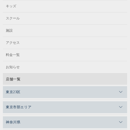
キッズ
スクール
施設
アクセス
料金一覧
お知らせ
店舗一覧
東京23区
メガロスゼロプラス恵比寿
東京市部エリア
メガロスルフレ恵比寿
メガロス吉祥寺
神奈川県
メガロス日比谷シャンテ