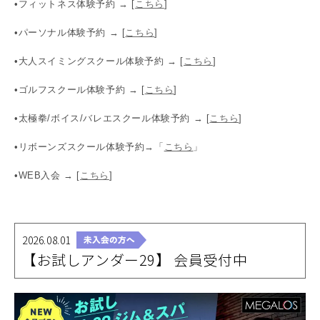
•フィットネス体験予約 → [
こちら
]
•パーソナル体験予約 → [
こちら
]
•大人スイミングスクール体験予約 → [
こちら
]
•ゴルフスクール体験予約 → [
こちら
]
•太極拳/ボイス/バレエスクール体験予約 → [
こちら
]
•リボーンズスクール体験予約→「
こちら
」
•WEB入会 → [
こちら
]
2026.08.01
【お試しアンダー29】 会員受付中