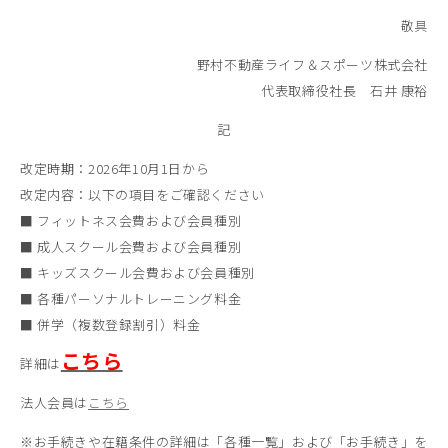
敬具
野村不動産ライフ＆スポーツ株式会社
代表取締役社長 石井 康裕
記
改定時期：2026年10月1日から
改定内容：以下の項目をご確認ください
■ フィットネス会費および会員種別
■ 成人スクール会費および会員種別
■ キッズスクール会費および会員種別
■ 各種パーソナルトレーニング料金
■ 併学（複数登録割引）料金
こちら
詳細は
法人会員は
こちら
※お手続きや在籍条件の詳細は「各種一覧」および「お手続き」を