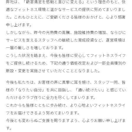
弊社は、「顧客満足を感動と喜びに変える」という理念のもと、快
適なフィットネス環境と温かなサービスの提供に努めてまいりまし
た。これもひとえに、ご愛顧くださる皆様のおかげと、心より感謝
申し上げます。
しかしながら、昨今の光熱費の高騰、施設維持費の増加、ならびに
サービスを支えるスタッフへの継続した育成投資など、運営環境は
一層の厳しさを増しております。
こうした状況を踏まえ、今後も皆様に安心してフィットネスライフ
をご提供し続けるため、下記の通り価格改定および一部会員種別の
新設・変更を実施させていただくこととなりました。
今後も私たちは、お客様の声に真摯に耳を傾け、スタッフ一同、皆
様の「なりたい自分」を共に目指し、「通い続けたい」と感じてい
ただけるクラブ作りに全力を尽くしてまいります。
これからも皆様とともに歩み続け、より心地よいフィットネスライ
フをお届けできるよう努めてまいります。
今後とも変わらぬご支援を賜りますよう、心よりお願い申し上げま
す。