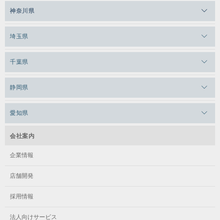
メガロスルフレ恵比寿
メガロス吉祥寺
神奈川県
メガロス日比谷シャンテ
メガロス三鷹
メガロス横浜天王町
埼玉県
メガロス白金台
メガロスルフレ三鷹
メガロス上永谷
メガロス草加
千葉県
メガロス田端
メガロス武蔵小金井
メガロスルフレ上永谷
メガロスルフレ草加
メガロス柏
メガロスルフレ田端
静岡県
メガロスルフレ武蔵小金井
メガロス神奈川
メガロス本八幡
メガロスキッズ錦糸町
メガロス浜松市野
メガロス小平テニススクール
愛知県
メガロス日吉
メガロス葛飾
メガロス立川(北口)
メガロステラッセ納屋橋
メガロス綱島
会社案内
メガロス中延
メガロス立川(南口)
メガロス千種
メガロスルフレ綱島
企業情報
メガロス小岩
メガロスルフレ立川南
メガロス市ヶ尾
店舗開発
メガロスルフレ小岩
メガロス八王子
メガロス鷺沼
採用情報
メガロス西新宿キッズアフタースクール
メガロスルフレ八王子
メガロスルフレ鷺沼
法人向けサービス