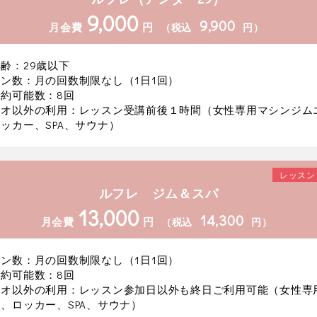
9,000
9,900
月会費
円
（税込
円）
齢：29歳以下
ン数：月の回数制限なし（1日1回）
約可能数：8回
ジオ以外の利用：レッスン受講前後１時間（女性専用マシンジム
ッカー、SPA、サウナ）
レッスン
ルフレ ジム＆スパ
13,000
14,300
月会費
円
（税込
円）
ン数：月の回数制限なし（1日1回）
約可能数：8回
ジオ以外の利用：レッスン参加日以外も終日ご利用可能（女性専
、ロッカー、SPA、サウナ）