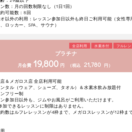
齢：29歳以下
ン数：月の回数制限なし（1日1回）
約可能数：8回
ジオ以外の利用：レッスン参加日以外も終日ご利用可能（女性専
、ロッカー、SPA、サウナ）
全店利用
水素水付
フルレン
プラチナ
19,800
21,780
月会費
円
（税込
円）
店＆メガロス店 全店利用可能
レンタル（ウェア、シューズ、タオル）＆水素水飲み放題付
スンフリー制
スン参加日以外も、ジムやお風呂がご利用いただけます。
に参加できるレッスンに制限はありません。
約数はルフレレッスンが4枠まで、メガロスレッスンが12枠ま
費用