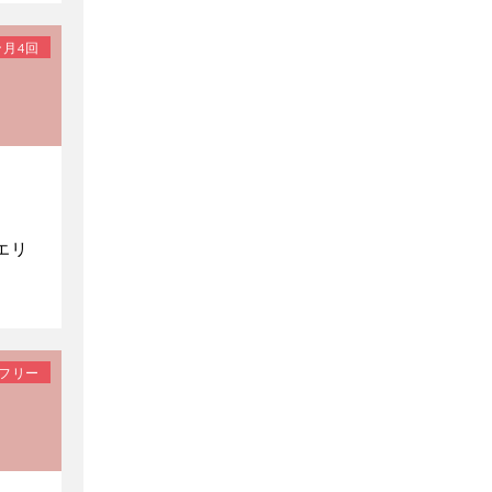
月4回
エリ
フリー