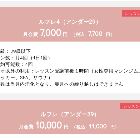
レッスン
ルフレ4（アンダー29）
7,000
7,700
月会費
円
（税込
円）
齢：39歳以下
ン数：月4回（1日1回）
約可能数：4回
ジオ以外の利用：レッスン受講前後１時間（女性専用マシンジム
ッカー、SPA、サウナ）
約数は当月内消化となり、翌月への繰り越しはできません
レッスン
ルフレ（アンダー39）
10,000
11,000
月会費
円
（税込
円）