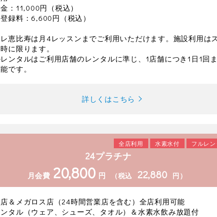
金：11,000円（税込）
登録料：6,600円（税込）
フレ恵比寿は月4レッスンまでご利用いただけます。施設利用は
用時に限ります。
レンタルはご利用店舗のレンタルに準じ、1店舗につき1日1回
可能です。
詳しくはこちら
全店利用
水素水付
フルレン
24プラチナ
20,800
22,880
月会費
円
（税込
円）
店＆メガロス店（24時間営業店を含む）全店利用可能
レンタル（ウェア、シューズ、タオル）＆水素水飲み放題付