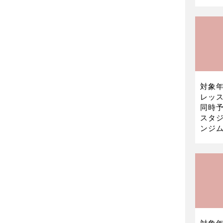
対象年
レッス
同時予
スタ
ンジム