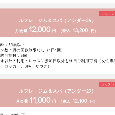
レッスン
ルフレ ジム＆スパ（アンダー39）
12,000
13,200
月会費
円
（税込
円）
齢：39歳以下
ン数：月の回数制限なし（1日1回）
約可能数：8回
ジオ以外の利用：レッスン参加日以外も終日ご利用可能（女性専
、ロッカー、SPA、サウナ）
レッスン
ルフレ ジム＆スパ（アンダー29）
11,000
12,100
月会費
円
（税込
円）