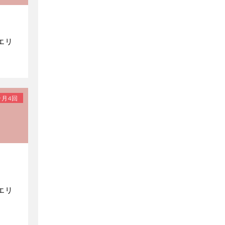
エリ
月4回
エリ