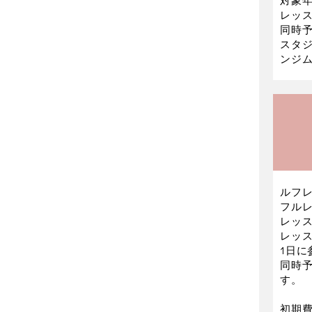
対象年
レッス
同時予
スタ
ンジム
ルフレ
フル
レッ
レッ
1日
同時予
す。
初期