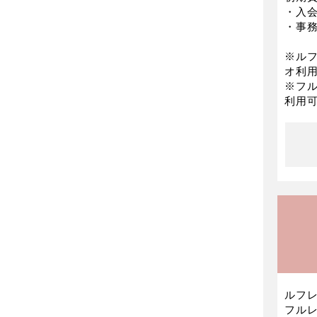
・入会
・事務
※ル
オ利
※フル
利用
ルフレ
フル