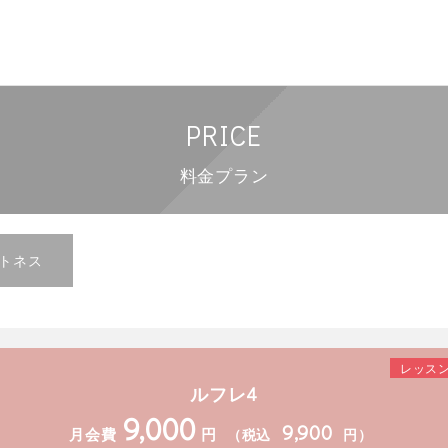
PRICE
料金プラン
トネス
レッスン
ルフレ4
9,000
9,900
月会費
円
（税込
円）