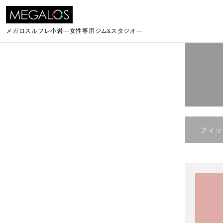
メガロスルフレ小岩
―女性専用ジム&スタジオ―
フィッ