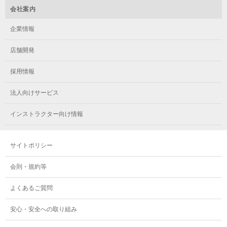
メガロス立川(北口)
メガロステラッセ納屋橋
メガロス綱島
会社案内
メガロス中延
メガロス立川(南口)
メガロス千種
メガロスルフレ綱島
企業情報
メガロス小岩
メガロスルフレ立川南
メガロス市ヶ尾
店舗開発
メガロスルフレ小岩
メガロス八王子
メガロス鷺沼
採用情報
メガロス西新宿キッズアフタースクール
メガロスルフレ八王子
メガロスルフレ鷺沼
法人向けサービス
メガロス南砂町SUNAMO
メガロス調布
メガロス相模大野
インストラクター向け情報
メガロスルフレ南砂町SUNAMO
メガロス町田
メガロスルフレ相模大野
サイトポリシー
メガロス玉川学園テニススクール
メガロス大和
会則・規約等
メガロス東小金井学童クラブ
よくあるご質問
安心・安全への取り組み