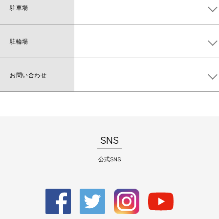
駐車場
メガロス駐車場
70台〔平日・土日祝ともに2時間まで220円、
3時間まで330円、以降30分毎200円〕
駐輪場
※15分以内の送迎利用無料
駐輪場、バイク置き場あり
第2駐車場（提携）
30台〔2時間半まで220円、3時間半まで330
お問い合わせ
お問い合わせは
コチラ
から
円〕
SNS
公式SNS