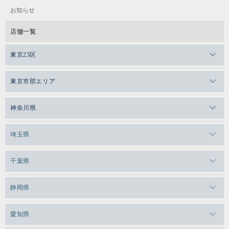
お知らせ
店舗一覧
東京23区
メガロスゼロプラス恵比寿
東京市部エリア
メガロスルフレ恵比寿
メガロス吉祥寺
神奈川県
メガロス日比谷シャンテ
メガロス三鷹
メガロス横浜天王町
埼玉県
メガロス白金台
メガロスルフレ三鷹
メガロス上永谷
メガロス草加
千葉県
メガロス田端
メガロス武蔵小金井
メガロスルフレ上永谷
メガロスルフレ草加
メガロス柏
メガロスルフレ田端
静岡県
メガロスルフレ武蔵小金井
メガロス神奈川
メガロス本八幡
メガロスキッズ錦糸町
メガロス浜松市野
メガロス小平テニススクール
愛知県
メガロス日吉
メガロス葛飾