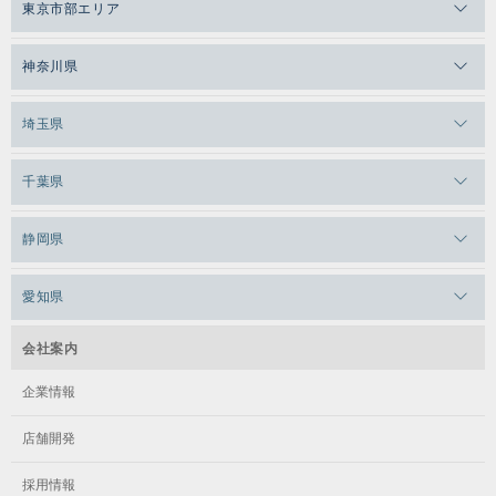
東京市部エリア
メガロスルフレ恵比寿
メガロス吉祥寺
神奈川県
メガロス日比谷シャンテ
メガロス三鷹
メガロス横浜天王町
埼玉県
メガロス白金台
メガロスルフレ三鷹
メガロス上永谷
メガロス草加
千葉県
メガロス田端
メガロス武蔵小金井
メガロスルフレ上永谷
メガロスルフレ草加
メガロス柏
メガロスルフレ田端
静岡県
メガロスルフレ武蔵小金井
メガロス神奈川
メガロス本八幡
メガロスキッズ錦糸町
メガロス浜松市野
メガロス小平テニススクール
愛知県
メガロス日吉
メガロス葛飾
メガロス立川(北口)
メガロステラッセ納屋橋
メガロス綱島
会社案内
メガロス中延
メガロス立川(南口)
メガロス千種
メガロスルフレ綱島
企業情報
メガロス小岩
メガロスルフレ立川南
メガロス市ヶ尾
店舗開発
メガロスルフレ小岩
メガロス八王子
メガロス鷺沼
採用情報