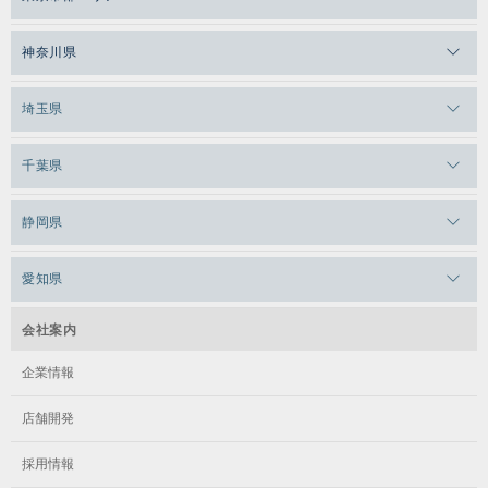
メガロスルフレ恵比寿
メガロス吉祥寺
神奈川県
メガロス日比谷シャンテ
メガロス三鷹
メガロス横浜天王町
埼玉県
メガロス白金台
メガロスルフレ三鷹
メガロス上永谷
メガロス草加
千葉県
メガロス田端
メガロス武蔵小金井
メガロスルフレ上永谷
メガロスルフレ草加
メガロス柏
メガロスルフレ田端
静岡県
メガロスルフレ武蔵小金井
メガロス神奈川
メガロス本八幡
メガロスキッズ錦糸町
メガロス浜松市野
メガロス小平テニススクール
愛知県
メガロス日吉
メガロス葛飾
メガロス立川(北口)
メガロステラッセ納屋橋
メガロス綱島
会社案内
メガロス中延
メガロス立川(南口)
メガロス千種
メガロスルフレ綱島
企業情報
メガロス小岩
メガロスルフレ立川南
メガロス市ヶ尾
店舗開発
メガロスルフレ小岩
メガロス八王子
メガロス鷺沼
採用情報
メガロス西新宿キッズアフタースクール