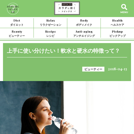
Diet
Relax
Body
Health
ダイエット
リラクゼーション
ボディメイク
ヘルスケア
Beauty
Recipe
Anti-aging
Pickup
ビューティー
レシピ
アンチエイジング
ピックアップ
上手に使い分けたい！軟水と硬水の特徴って？
2018-04-13
ビューティー