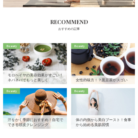
RECOMMEND
おすすめの記事
Beauty
Beauty
モロヘイヤの美容効果がすごい！
ネバネバでもっと美しく
女性の味方！？黒豆茶がスゴい
Beauty
Beauty
汗をかく季節におすすめ！自宅で
体の内側から美白ブースト！食事
できる頭皮クレンジング
から始める美肌習慣