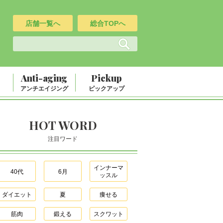
店舗一覧へ
総合TOPへ
Anti-aging
Pickup
アンチエイジング
ピックアップ
HOT WORD
注目ワード
インナーマ
40代
6月
ッスル
ダイエット
夏
痩せる
筋肉
鍛える
スクワット