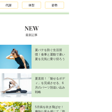
代謝
体型
姿勢
NEW
最新記事
夏バテを防ぐ生活習
慣！食事と運動で暑い
夏を元気に乗り切ろう
夏直前！「魅せるボデ
ィ」を完成させる、6
月のパーツ別追い込み
戦略
5月病を吹き飛ばせ！
爽快な風を感じて「脂