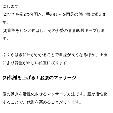
にします。
(2)ひざを拳2つ分開き、手のひらを両足の付け根に添えま
す。
(3)背筋をピンと伸ばし、その姿勢のまま90秒キープしま
す。
ふくらはぎに圧がかかることで血流が良くなるほか、正座
により骨盤が正しい位置に戻ります。
(3)代謝を上げる！お腹のマッサージ
腸の動きを活性化させるマッサージ方法です。腸が活性化
することで、代謝を高めることができます。