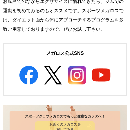
お風呂でのながらエクササイズに慣れてきたら、ジムでの
運動を初めてみるのもオススメです。スポーツメガロスで
は、ダイエット面から体にアプローチするプログラムを多
数ご用意しておりますので、ぜひお試し下さい。
メガロス公式SNS
スポーツクラブメガロスでもっと健康なカラダへ！
お近くのメガロスを
探してみる