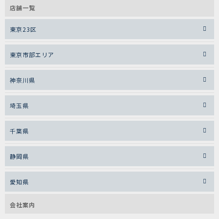
店舗一覧
東京23区
東京市部エリア
神奈川県
埼玉県
千葉県
静岡県
愛知県
会社案内