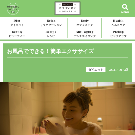
Diet
Relax
Body
Health
ダイエット
リラクゼーション
ボディメイク
ヘルスケア
Beauty
Recipe
Anti-aging
Pickup
ビューティー
レシピ
アンチエイジング
ピックアップ
お風呂でできる！簡単エクササイズ
2021-01-28
ダイエット