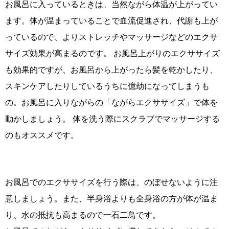
お風呂に入っているときは、当然ながら体温が上がってい
ます。体が温まっていることで血流促進され、代謝も上が
っているので、よりストレッチやマッサージなどのエクサ
サイズ効果が高まるのです。 お風呂上がりのエクササイズ
も効果的ですが、お風呂から上がったら髪を乾かしたり、
スキンケアしたりしているうちに億劫になってしまうも
の。お風呂に入りながらの「ながらエクササイズ」で体を
動かしましょう。 体を洗う際にスクラブでマッサージする
のもオススメです。
お風呂でのエクササイズを行う際は、のぼせないように注
意しましょう。また、半身浴よりも全身浴の方が体が温ま
り、水の抵抗も高まるので一石二鳥です。