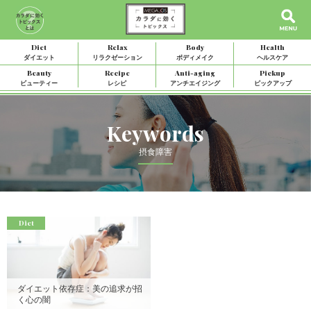
Diet
Relax
Body
Health
ダイエット
リラクゼーション
ボディメイク
ヘルスケア
Beauty
Recipe
Anti-aging
Pickup
ビューティー
レシピ
アンチエイジング
ピックアップ
Keywords
摂食障害
Diet
ダイエット依存症：美の追求が招
く心の闇