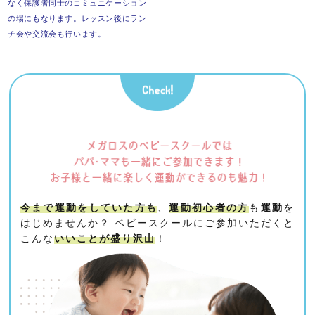
なく保護者同士の
コミュニケーション
の場にもなります。
レッスン後にラン
チ会や交流会も行います。
今まで運動をしていた方も
、
運動初心者の方
も
運動
を
はじめませんか？
ベビースクールにご参加いただくと
こんな
いいことが盛り沢山
！