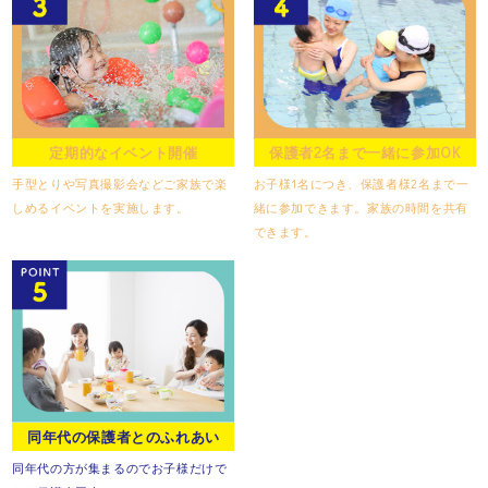
定期的なイベント開催
保護者2名まで一緒に参加OK
手型とりや写真撮影会など
ご家族で楽
お子様1名につき、保護者様2名まで
一
しめるイベントを実施します。
緒に参加できます。
家族の時間を共有
できます。
同年代の保護者とのふれあい
同年代の方が集まるので
お子様だけで