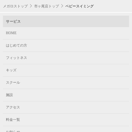
メガロストップ
市ヶ尾店トップ
ベビースイミング
月の途中から入会できますか？
入会希望月の10日までに手続きを済ませてください。それ以降のお手続き
サービス
は、翌月入会となります。入会手続きの時点でレッスンが終了している場
合、振替レッスンを受講することができます。振替レッスンの利用は在籍
HOME
クラスでの級が確定後となります。
はじめての方
フィットネス
キッズ
スクール
施設
アクセス
料金一覧
お知らせ