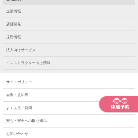
メガロス中延
メガロス立川(南口)
メガロス千種
メガロスルフレ綱島
企業情報
メガロス小岩
メガロスルフレ立川南
メガロス市ヶ尾
店舗開発
メガロスルフレ小岩
メガロス八王子
メガロス鷺沼
採用情報
メガロス西新宿キッズアフタースクール
メガロスルフレ八王子
メガロスルフレ鷺沼
法人向けサービス
メガロス南砂町SUNAMO
メガロス調布
メガロス相模大野
インストラクター向け情報
メガロスルフレ南砂町SUNAMO
メガロス町田
メガロスルフレ相模大野
サイトポリシー
メガロス玉川学園テニススクール
メガロス大和
会則・規約等
メガロス東小金井学童クラブ
よくあるご質問
安心・安全への取り組み
お問い合わせ