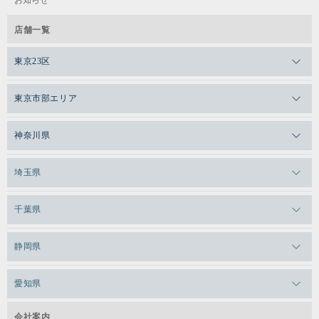
店舗一覧
東京23区
メガロスゼロプラス恵比寿
東京市部エリア
メガロスルフレ恵比寿
メガロス吉祥寺
神奈川県
メガロス日比谷シャンテ
メガロス三鷹
メガロス横浜天王町
埼玉県
メガロス白金台
メガロスルフレ三鷹
メガロス上永谷
メガロス草加
千葉県
メガロス田端
メガロス武蔵小金井
メガロスルフレ上永谷
メガロスルフレ草加
メガロス柏
メガロスルフレ田端
静岡県
メガロスルフレ武蔵小金井
メガロス神奈川
メガロス本八幡
メガロスキッズ錦糸町
メガロス浜松市野
メガロス小平テニススクール
愛知県
メガロス日吉
メガロス葛飾
メガロス立川(北口)
メガロステラッセ納屋橋
メガロス綱島
会社案内