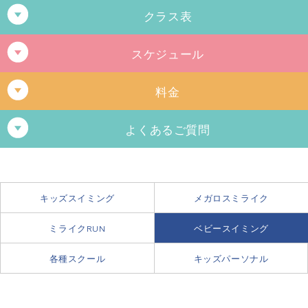
クラス表
スケジュール
クラス
年齢
A
3歳を迎える年の3月末まで
料金
B
1歳0ヶ月〜2歳未満
ベビー
よくあるご質問
C
生後4ヶ月〜1歳未満
C
生後4ヶ月～1歳1ヶ月
ベビー
お母様が妊娠している場合、レッスンは受講できま
生後4ヶ月～3歳（首が据わっているお子様/3歳を迎える年の3月末
すか？
まで）
キッズスイミング
メガロスミライク
お母様が妊娠されている場合、スクールの参加は安全管理上できません。
フリー 7,280円（税込8,008円）
レッスン
可能参加回数
メガロスではお父様、お母様以外におじい様、おばあ様でも一緒に受講で
ミライクRUN
ベビースイミング
マンスリー4（新設）5,280円（税込5,808円）
きます。
火曜日 11:00～11:45
ベビーフリー
開催日であれば月何回でも参加できます。
各種スクール
キッズパーソナル
木曜日 11:00～11:45
何歳まで在籍できますか？
ベビー4
開催日であれば月4回まで参加できます。
土曜日 11:00～11:45、11:15～12:00
3歳を迎える年の3月末まで在籍することができます。