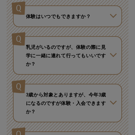
体験はいつでもできますか？
店舗によって異なります。お近くの
店舗にお問い合わせください。
乳児がいるのですが、体験の際に見
学に一緒に連れて行ってもいいです
か？
大丈夫です。ただし、ご体験のお子
様が集中してレッスンに取り組める
ようご家族のお近くに居ていただけ
3歳から対象とありますが、今年3歳
ますようお願いいたします。
になるのですが体験・入会できます
か？
満3歳で体験ができます。 入会は3歳
になる月の月初で可能です。