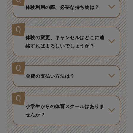
体験利用の際、必要な持ち物は？
運動ができる服装、室内シューズ、
タオル、飲み物（水筒・ペットボト
ル）のご持参をお願いいたします。
体験の変更、キャンセルはどこに連
絡すればよろしいでしょうか？
お申し込み店舗にご連絡ください。
会費の支払い方法は？
ご登録口座よりお引き落としとなり
ます。
小学生からの体育スクールはありま
せんか？
走り方の習得がメインの「ミライク
RUN」、楽しくダンスを始められる