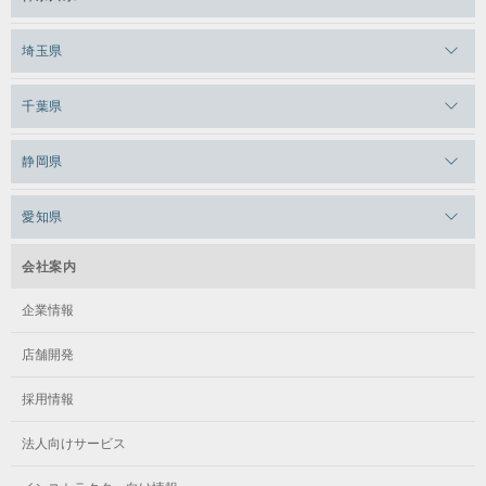
メガロス日比谷シャンテ
メガロス三鷹
メガロス横浜天王町
埼玉県
メガロス白金台
メガロスルフレ三鷹
メガロス上永谷
メガロス草加
メガロス田端
千葉県
メガロス武蔵小金井
メガロスルフレ上永谷
メガロスルフレ草加
メガロス柏
メガロスルフレ田端
メガロスルフレ武蔵小金井
静岡県
メガロス神奈川
メガロス本八幡
メガロスキッズ錦糸町
メガロス浜松市野
メガロス小平テニススクール
メガロス日吉
愛知県
メガロス葛飾
メガロス立川(北口)
メガロステラッセ納屋橋
メガロス綱島
会社案内
メガロス中延
メガロス立川(南口)
メガロス千種
メガロスルフレ綱島
企業情報
メガロス小岩
メガロスルフレ立川南
メガロス市ヶ尾
店舗開発
メガロスルフレ小岩
メガロス八王子
メガロス鷺沼
採用情報
メガロス西新宿キッズアフタースクール
メガロスルフレ八王子
メガロスルフレ鷺沼
法人向けサービス
メガロス南砂町SUNAMO
メガロス調布
メガロス相模大野