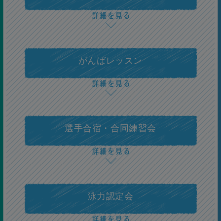
7級
背泳ぎ50ｍ
がんばレッスン
6級
平泳ぎ50ｍ
選手合宿・合同練習会
5級
バタフライ50ｍ
泳力認定会
4級