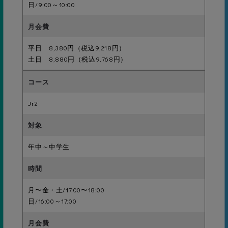
日/9:00～10:00
23級
平日 8,380円（税込9,218円）
ボビング5ｍ
土日 8,880円（税込9,768円）
Jr2
22級
けのび3ｍ
初級
年中～中学生
21級
月〜金・土/17:00〜18:00
背面けのび3m
日/16:00～17:00