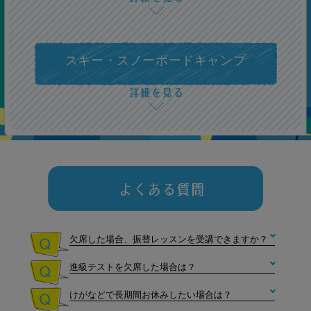
100m個人メドレー（フォー
ム・ターン・体力）
スキー・スノーボードキャンプ
3級
25ｍタイム測定（クロールま
たは背泳ぎ）
2級
25ｍタイム測定（平泳ぎまた
上級
はバタフライ）
欠席した場合、振替レッスンを受講できますか？
進級テストを欠席した場合は？
メガロスメガロス
1級
けがなどで長期間お休みしたい場合は？
メガロス
100m個人メドレー タイム
測定