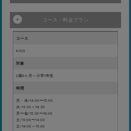
す。
30級
マンツーマン指導で苦手を克服
バブリング・水かぶり・水中
小・中学校の
歩行
Jr1
30級～9級
プールの授業
コース・料金プラン
お子さま、そして保護者さまとも近い距離でコミュニケーショ
も、メガロス
に通って入れ
ンを図りながら、マンツーマンで「寄り添う指導」を行いま
ば安心です。
す。進級の壁にぶつかった時にも、あきらめずにやる気を持続
年中〜中学3
水泳の技術を
ジュ
Jr2
24級～8級
ニア
年生
楽しく習得し
させるようサポート。個人のレベルやスピードに合わせて「で
ながら、心身
29級
ともに成長さ
きた！」を実感させ、壁を超える喜びや、スポーツを楽しむ気
れることを目
KIDS
持ちを育てます。 ※店舗により実施内容が異なります。
標としていま
Jr3
8級以上
顔付け3秒・おもちゃ拾い
す。
Jr3クラスに
週何回でも参
2歳6ヶ月～小学1年生
加できるフリ
ー制のクラス
育成
育成
8級以上の希望者
です。飛び込
28級
みの練習や大
会への参加を
移動３ｍ
目指した練習
も行います。
月・水/14:00〜15:00
火/13:30～14:30
月〜金/15:00〜16:00
入門
土/13:00〜14:00
27級
土/14:00～15:00