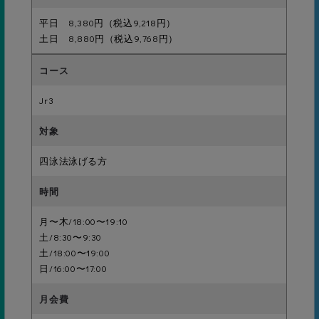
平日 8,380円（税込9,218円）
20級
土日 8,880円（税込9,768円）
グライドキック5ｍ
Jr3
19級
背面キック5ｍ
四泳法泳げる方
月〜木/18:00〜19:10
18級
土/8:30〜9:30
板キック12.5ｍ
土/18:00〜19:00
日/16:00〜17:00