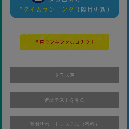
クラス表
お友達と関わ
りが持てるよ
うになるこの
進級テストを見る
時期、多くの
お友達と一緒
2歳6ヶ月～小
に練習するこ
キッ
KIDS
30級～15級
ズ
学1年生
とにより、ル
ールー、マナ
級
進級目標
レベル
ーなど基本的
個別サポートシステム（有料）
な集団行動を
学んでいきま