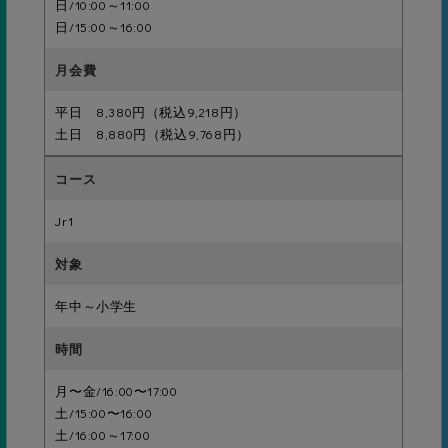
日/10:00～11:00
ボビング3回・ふし浮き5秒
日/15:00～16:00
平日 8,380円（税込9,218円）
26級
土日 8,880円（税込9,768円）
顔付け水中移動5ｍ
Jr1
25級
背面キック3ｍ
年中～小学生
月〜金/16:00〜17:00
24級
土/15:00〜16:00
足ジャンプ～水中移動3ｍ
土/16:00～17:00