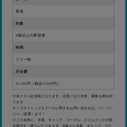
背面グライドキック12.5ｍ
育成
13級
8級以上の希望者
背泳ぎ25ｍ
フリー制
12級
平泳ぎグライドキック7ｍ
12,380円（税込13,618円）
※各クラス定員制となります。定員になり次第、募集を締め切
ります。
11級
キッズスイミングスクールに関するお問い合わせは、
045-430-
4300
（直通）まで！
平泳ぎ25ｍ
※ご入会時に、水着、キャップ、ゴーグル、スイムブックの指
定商品をご購入いただきます。(8級から水着、キャップ、ゴー