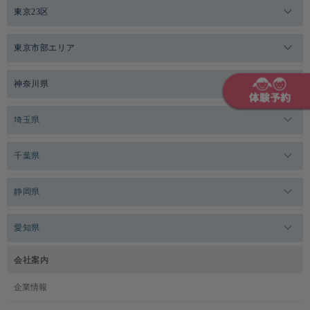
東京23区
メガロスゼロプラス恵比寿
東京市部エリア
メガロスルフレ恵比寿
メガロス吉祥寺
神奈川県
メガロス日比谷シャンテ
メガロス三鷹
メガロス横浜天王町
埼玉県
メガロス白金台
メガロスルフレ三鷹
メガロス上永谷
メガロス草加
千葉県
メガロス田端
メガロス武蔵小金井
メガロスルフレ上永谷
メガロスルフレ草加
メガロス柏
メガロスルフレ田端
静岡県
メガロスルフレ武蔵小金井
メガロス神奈川
メガロス本八幡
メガロスキッズ錦糸町
メガロス浜松市野
メガロス小平テニススクール
愛知県
メガロス日吉
メガロス葛飾
メガロス立川(北口)
メガロステラッセ納屋橋
メガロス綱島
会社案内
メガロス中延
メガロス立川(南口)
メガロス千種
メガロスルフレ綱島
企業情報
メガロス小岩
メガロスルフレ立川南