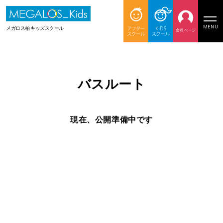
MENU
メガロス柏 キッズスクール
バスルート
現在、公開準備中です