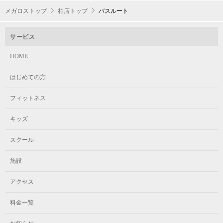
メガロストップ
柏店トップ
バスルート
サービス
HOME
はじめての方
フィットネス
キッズ
スクール
施設
アクセス
料金一覧