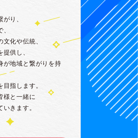
繋がり、
で、
の文化や伝統、
を提供し、
身が地域と繋がりを持
を目指します。
皆様と一緒に
ていきます。