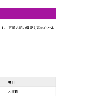
くし、五臓六腑の機能を高め心と体
曜日
木曜日