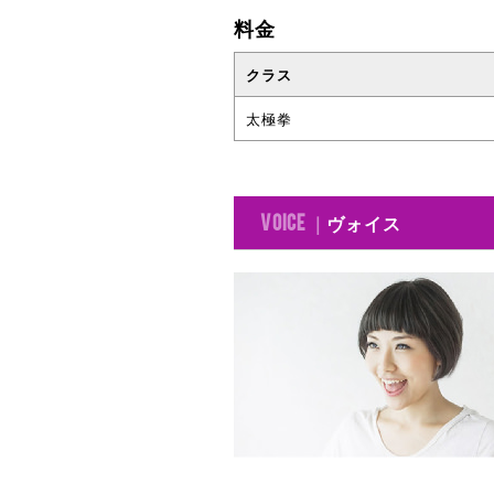
料金
クラス
太極拳
ヴォイス
VOICE ｜