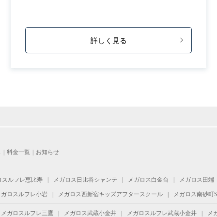
詳しく見る
ス
料金一覧
お知らせ
ロスルフレ恵比寿
メガロス日比谷シャンテ
メガロス白金台
メガロス田端
メガロスルフレ小岩
メガロス西新宿キッズアフタースクール
メガロス南砂町S
メガロスルフレ三鷹
メガロス武蔵小金井
メガロスルフレ武蔵小金井
メ