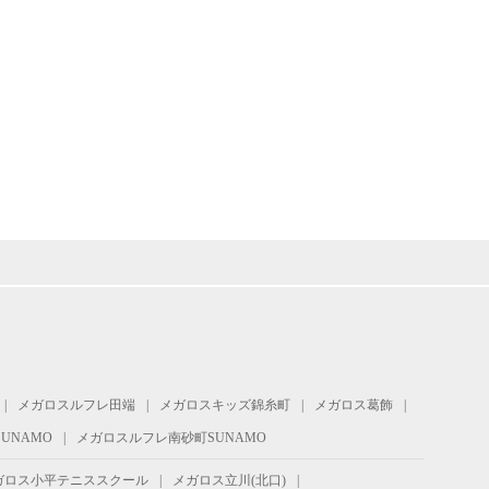
メガロスルフレ田端
メガロスキッズ錦糸町
メガロス葛飾
UNAMO
メガロスルフレ南砂町SUNAMO
ガロス小平テニススクール
メガロス立川(北口)