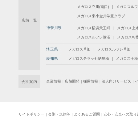
メガロス立川(南口)
メガロスルフ
メガロス東小金井学童クラブ
店舗一覧
神奈川県
メガロス横浜天王町
メガロス上
メガロスルフレ鷺沼
メガロス相
埼玉県
メガロス草加
メガロスルフレ草加
愛知県
メガロステラッセ納屋橋
メガロス千種
企業情報
店舗開発
採用情報
法人向けサービス
会社案内
サイトポリシー
会則・規約等
よくあるご質問
安心・安全への取り