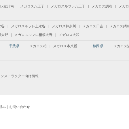
レ立川南
メガロス八王子
メガロスルフレ八王子
メガロス調布
メガロ
永谷
メガロスルフレ上永谷
メガロス神奈川
メガロス日吉
メガロス綱
模大野
メガロスルフレ相模大野
メガロス大和
千葉県
メガロス柏
メガロス本八幡
静岡県
メガロス
インストラクター向け情報
組み
お問い合わせ