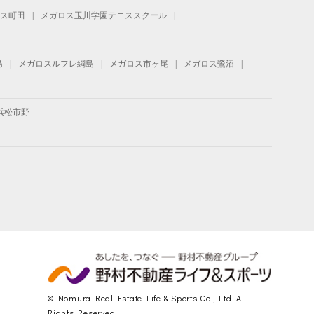
ス町田
メガロス玉川学園テニススクール
島
メガロスルフレ綱島
メガロス市ヶ尾
メガロス鷺沼
浜松市野
© Nomura Real Estate Life & Sports Co., Ltd. All
Rights Reserved.