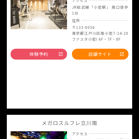
アクセス
JR総武線「小岩駅」 南口徒歩
1分
住所
〒133-0056
東京都江戸川区南小岩7-24-20
ファスタ小岩I 6F・7F・8F
体験予約
店舗サイト
メガロスルフレ立川南
アクセス