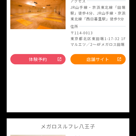
アクセス
JR山手線・京浜東北線「田端
駅」徒歩4分、JR山手線・京浜
東北線「西日暮里駅」徒歩9分
住所
〒114-0013
東京都北区東田端1-17-32 1F
マルエツ／2～4Fメガロス田端
体験予約
店舗サイト
メガロスルフレ八王子