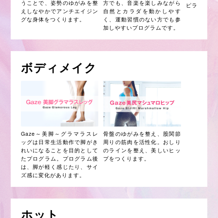
うことで、姿勢のゆがみを整
方でも、音楽を楽しみながら
ピラティス
えしなやかでアンチエイジン
自然とカラダを動かしやす
グな身体をつくります。
く、運動習慣のない方でも参
加しやすいプログラムです。
ボディメイク
Gaze～美脚～グラマラスレ
骨盤のゆがみを整え、股関節
ッグは日常生活動作で脚がき
周りの筋肉を活性化。おしり
れいになることを目的として
のラインを整え、美しいヒッ
たプログラム。プログラム後
プをつくります。
は、脚が軽く感じたり、サイ
ズ感に変化があります。
ホット