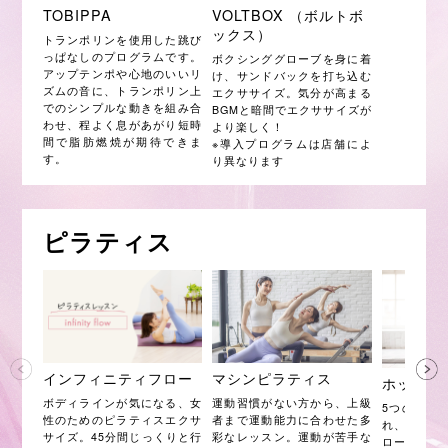
TOBIPPA
VOLTBOX （ボルトボ
ックス）
トランポリンを使用した跳び
っぱなしのプログラムです。
ボクシンググローブを身に着
アップテンポや心地のいいリ
け、サンドバックを打ち込む
ズムの音に、トランポリン上
エクササイズ。気分が高まる
でのシンプルな動きを組み合
BGMと暗間でエクササイズが
わせ、程よく息があがり短時
より楽しく！
間で脂肪燃焼が期待できま
※導入プログラムは店舗によ
す。
り異なります
ピラティス
インフィニティフロー
マシンピラティス
ホットピ
ボディラインが気になる、女
運動習慣がない方から、上級
5つのムー
性のためのピラティスエクサ
者まで運動能力に合わせた多
れ、体幹へ
サイズ。45分間じっくりと行
彩なレッスン。運動が苦手な
ローチする