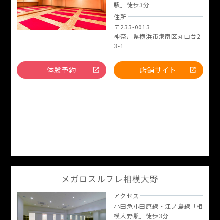
駅」徒歩3分
住所
〒233-0013
神奈川県横浜市港南区丸山台2-
3-1
体験予約
店舗サイト
メガロスルフレ相模大野
アクセス
小田急小田原線・江ノ島線「相
模大野駅」徒歩3分