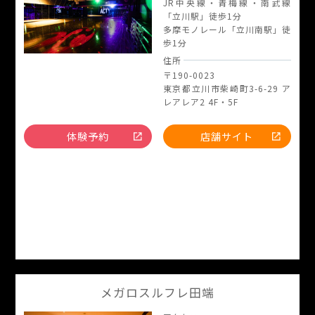
JR中央線・青梅線・南武線
「立川駅」徒歩1分
多摩モノレール「立川南駅」徒
歩1分
住所
〒190-0023
東京都立川市柴崎町3-6-29 ア
レアレア2 4F・5F
体験予約
店舗サイト
メガロスルフレ田端