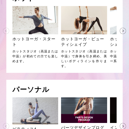
ホットヨーガ・スター
ホットヨーガ・ビュー
ホットヨ
ト
ティシェイプ
シェイプ
ホットスタジオ（高温または
ホットスタジオ（高温または
ホットスタ
中温）が初めての方でも楽し
中温）で身体を引き締め、美
中温）でコ
めます。
しいボディラインを作りま
ー系ポーズ
す。
パーソナル
インスタ
パーツデザインプログ
ピラティス4