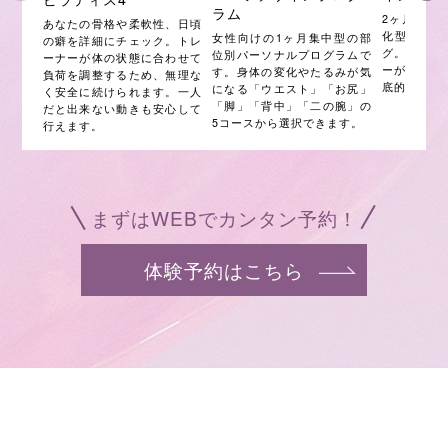
ラム
2ヶ月集中
あなたの骨格や柔軟性、日頃
化型パー
女性向けの1ヶ月集中型の部
の癖を詳細にチェック。トレ
グ。経験豊
位別パーソナルプログラムで
ーナーが体の状態に合わせて
ーが、あな
す。身体の変化やたるみが気
負荷を調整するため、無理な
底的にサポ
になる「ウエスト」「お尻」
く安全に続けられます。一人
「脚」「背中」「二の腕」の
だと出来ない動きも安心して
5コースから選択できます。
行えます。
まずはWEBでカンタン予約！
体験予約はこちら