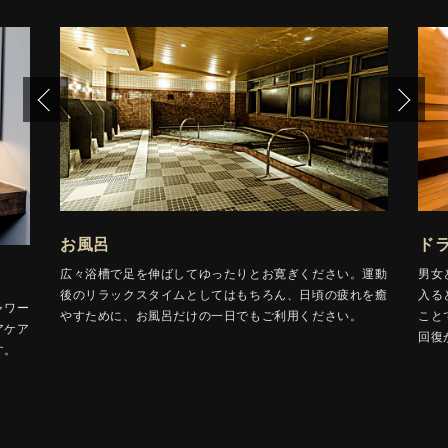
お風呂
ド
広々浴槽で足を伸ばしてゆったりとお寛ぎください。運動
男女
後のリラックスタイムとしてはもちろん、日頃の疲れを癒
入る
ャワー
やすために、お風呂だけの一日でもご利用ください。
こと
アケア
回復
す。