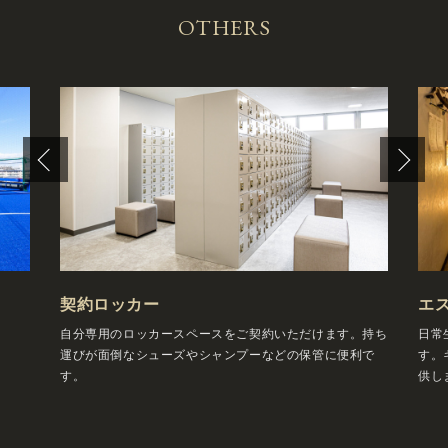
OTHERS
契約ロッカー
エ
自分専用のロッカースペースをご契約いただけます。持ち
日常
運びが面倒なシューズやシャンプーなどの保管に便利で
す。
す。
供し