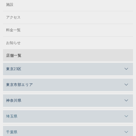
施設
アクセス
料金一覧
お知らせ
店舗一覧
東京23区
メガロスゼロプラス恵比寿
東京市部エリア
メガロスルフレ恵比寿
メガロス吉祥寺
神奈川県
メガロス日比谷シャンテ
メガロス三鷹
メガロス横浜天王町
埼玉県
メガロス白金台
メガロスルフレ三鷹
メガロス上永谷
メガロス草加
千葉県
メガロス田端
メガロス武蔵小金井