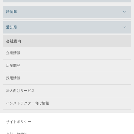
メガロスルフレ上永谷
メガロスルフレ草加
メガロス柏
メガロスルフレ田端
静岡県
メガロスルフレ武蔵小金井
メガロス神奈川
メガロス本八幡
メガロスキッズ錦糸町
メガロス浜松市野
メガロス小平テニススクール
愛知県
メガロス日吉
メガロス葛飾
メガロス立川(北口)
メガロステラッセ納屋橋
メガロス綱島
会社案内
メガロス中延
メガロス立川(南口)
メガロス千種
メガロスルフレ綱島
企業情報
メガロス小岩
メガロスルフレ立川南
メガロス市ヶ尾
店舗開発
メガロスルフレ小岩
メガロス八王子
メガロス鷺沼
採用情報
メガロス西新宿キッズアフタースクール
メガロスルフレ八王子
メガロスルフレ鷺沼
法人向けサービス
メガロス南砂町SUNAMO
メガロス調布
メガロス相模大野
インストラクター向け情報
メガロスルフレ南砂町SUNAMO
メガロス町田
メガロスルフレ相模大野
サイトポリシー
メガロス玉川学園テニススクール
メガロス大和