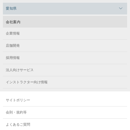
メガロス本八幡
メガロスキッズ錦糸町
メガロス浜松市野
メガロス小平テニススクール
愛知県
メガロス日吉
メガロス葛飾
メガロス立川(北口)
メガロステラッセ納屋橋
メガロス綱島
会社案内
メガロス中延
メガロス立川(南口)
メガロス千種
メガロスルフレ綱島
企業情報
メガロス小岩
メガロスルフレ立川南
メガロス市ヶ尾
店舗開発
メガロスルフレ小岩
メガロス八王子
メガロス鷺沼
採用情報
メガロス西新宿キッズアフタースクール
メガロスルフレ八王子
メガロスルフレ鷺沼
法人向けサービス
メガロス南砂町SUNAMO
メガロス調布
メガロス相模大野
インストラクター向け情報
メガロスルフレ南砂町SUNAMO
メガロス町田
メガロスルフレ相模大野
サイトポリシー
メガロス玉川学園テニススクール
メガロス大和
会則・規約等
メガロス東小金井学童クラブ
よくあるご質問