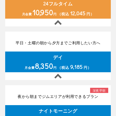
24フルタイム
10,950
12,045
（税込
円）
月会費
円
平日・土曜の朝から夕方までご利用したい方へ
デイ
8,350
9,185
（税込
円）
月会費
円
深夜早朝
夜から朝までジムエリアが利用できるプラン
ナイトモーニング