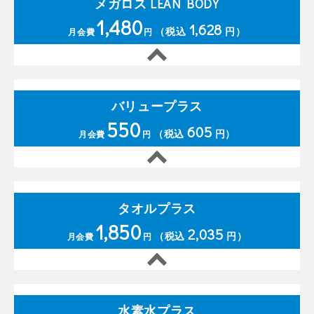
メガロス LEAN BODY
1,480
1,628
（税込
円）
月会費
円
バリュープラス
550
605
（税込
円）
月会費
円
タオルプラス
1,850
2,035
（税込
円）
月会費
円
水素水プラス