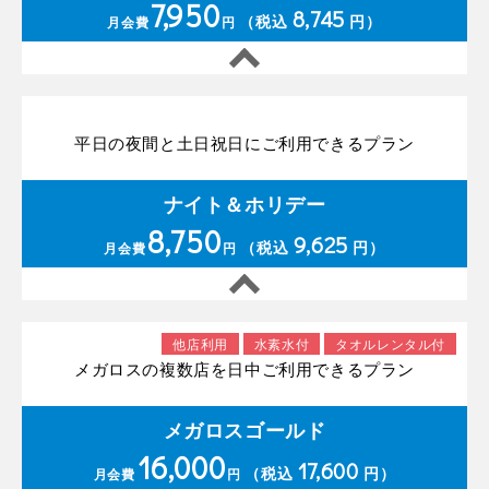
7,950
8,745
（税込
円）
月会費
円
平日の夜間と土日祝日にご利用できるプラン
ナイト＆ホリデー
8,750
9,625
（税込
円）
月会費
円
他店利用
水素水付
タオルレンタル付
メガロスの複数店を日中ご利用できるプラン
メガロスゴールド
16,000
17,600
（税込
円）
月会費
円