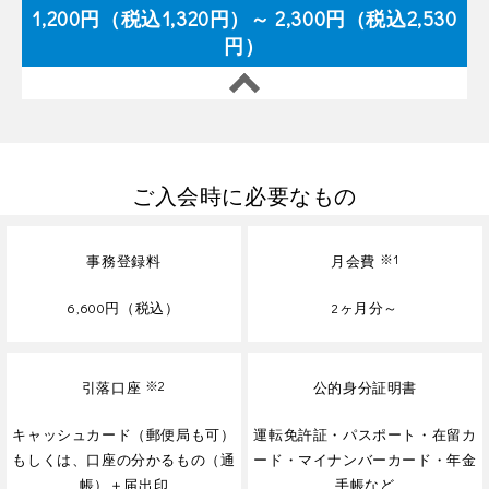
1,200円（税込1,320円）～ 2,300円（税込2,530
円）
ご入会時に必要なもの
事務登録料
月会費
※1
6,600円（税込）
2ヶ月分～
引落口座
※2
公的身分証明書
キャッシュカード（郵便局も可）
運転免許証・パスポート・在留カ
もしくは、口座の分かるもの（通
ード・マイナンバーカード・年金
帳）＋届出印
手帳など