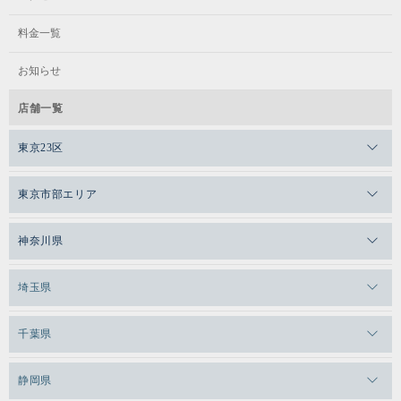
料金一覧
お知らせ
店舗一覧
東京23区
メガロスゼロプラス恵比寿
東京市部エリア
メガロスルフレ恵比寿
メガロス吉祥寺
神奈川県
メガロス日比谷シャンテ
メガロス三鷹
メガロス横浜天王町
埼玉県
メガロス白金台
メガロスルフレ三鷹
メガロス上永谷
メガロス草加
千葉県
メガロス田端
メガロス武蔵小金井
メガロスルフレ上永谷
メガロスルフレ草加
メガロス柏
メガロスルフレ田端
静岡県
メガロスルフレ武蔵小金井
メガロス神奈川