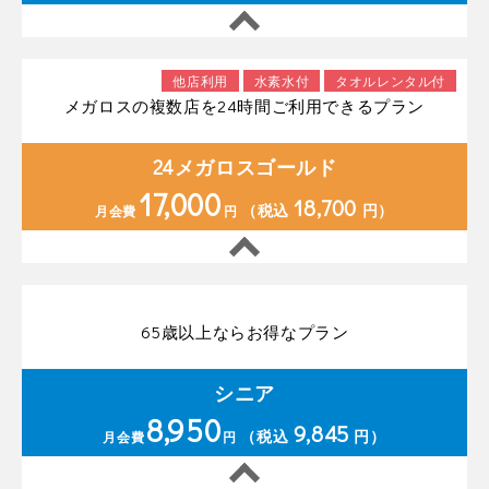
他店利用
水素水付
タオルレンタル付
メガロスの複数店を24時間ご利用できるプラン
24メガロスゴールド
17,000
18,700
（税込
円）
月会費
円
65歳以上ならお得なプラン
シニア
8,950
9,845
（税込
円）
月会費
円