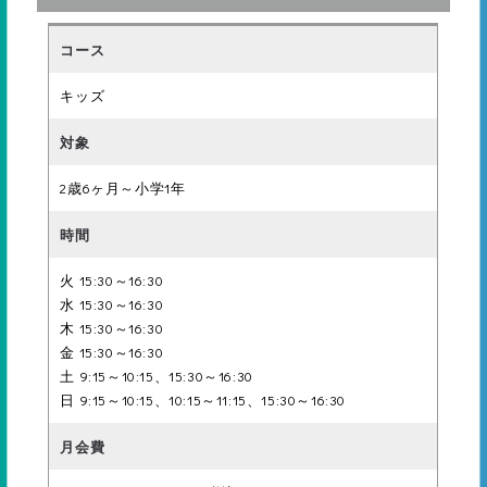
す。
30級
バブリング・水かぶり・水中
小・中学校の
歩行
プールの授業
ジュ
30級～9級
も、メガロス
ニア1
キッズ
に通って入れ
ば安心です。
年中〜中学3
水泳の技術を
ジュ
ニア
年生
楽しく習得し
ながら、心身
29級
ともに成長さ
ジュ
16級～メガス
れることを目
2歳6ヶ月～小学1年
ニア2
イマー
標としていま
顔付け3秒・おもちゃ拾い
す。
火 15:30～16:30
水 15:30～16:30
28級
木 15:30～16:30
金 15:30～16:30
移動３ｍ
土 9:15～10:15、15:30～16:30
日 9:15～10:15、10:15～11:15、15:30～16:30
入門
27級