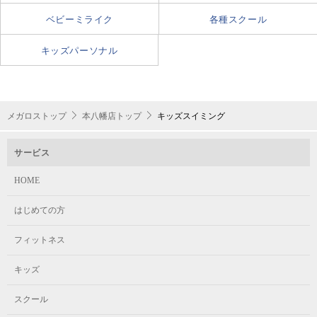
100m個人メドレー（フォー
ベビーミライク
各種スクール
ム・ターン・体力）
キッズパーソナル
3級
25ｍタイム測定（クロールま
メガロストップ
本八幡店トップ
キッズスイミング
たは背泳ぎ）
サービス
HOME
2級
25ｍタイム測定（平泳ぎまた
はじめての方
上級
はバタフライ）
フィットネス
キッズ
1級
スクール
100m個人メドレー タイム
測定