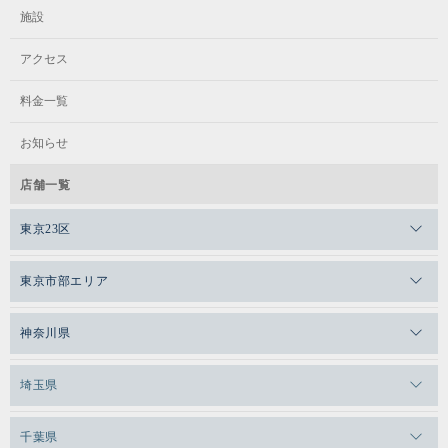
施設
アクセス
メガスイマー
料金一覧
50ｍタイム測定 ※自己ベス
ト更新
お知らせ
店舗一覧
東京23区
メガロスゼロプラス恵比寿
東京市部エリア
メガロスルフレ恵比寿
メガロス吉祥寺
神奈川県
メガロス日比谷シャンテ
メガロス三鷹
メガロス横浜天王町
埼玉県
メガロス白金台
メガロスルフレ三鷹
メガロス上永谷
メガロス草加
千葉県
メガロス田端
メガロス武蔵小金井