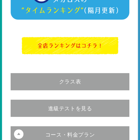
クラス表
お友達と関わ
りが持てるよ
うになるこの
進級テストを見る
時期、多くの
お友達と一緒
キッ
2歳6ヶ月～小
に練習するこ
キッ
30級～16級
ズ
ズ
学1年生
とにより、ル
ールー、マナ
級
進級目標
レベル
ーなど基本的
コース・料金プラン
な集団行動を
学んでいきま