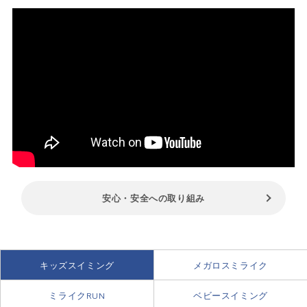
7級
背泳ぎ50ｍ
6級
平泳ぎ50ｍ
安心・安全への取り組み
5級
バタフライ50ｍ
キッズスイミング
メガロスミライク
ミライクRUN
ベビースイミング
4級