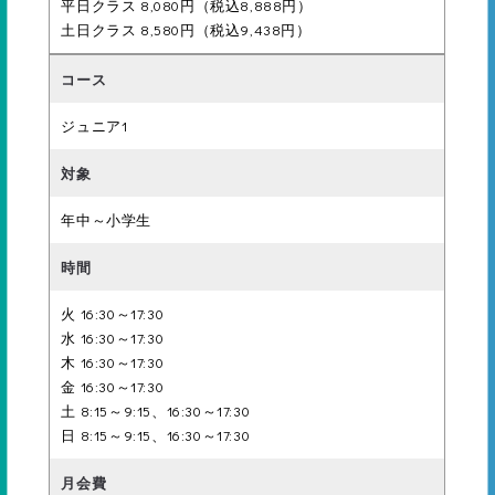
平日クラス 8,080円（税込8,888円）
ボビング3回・ふし浮き5秒
土日クラス 8,580円（税込9,438円）
ジュニア1
26級
顔付け水中移動5ｍ
年中～小学生
25級
火 16:30～17:30
背面キック3ｍ
水 16:30～17:30
木 16:30～17:30
金 16:30～17:30
土 8:15～9:15、16:30～17:30
24級
日 8:15～9:15、16:30～17:30
足ジャンプ～水中移動3ｍ