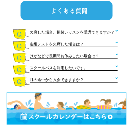
10級
バタフライグライドキック
欠席した場合、振替レッスンを受講できますか？
進級テストを欠席した場合は？
メガロスメガロス
けがなどで長期間お休みしたい場合は？
メガロス
9級
スクールバスを利用したいです。
メガロスメガロ
バタフライ25ｍ
月の途中から入会できますか？
メガロスメガロス
中上級
8級
クロール50ｍ