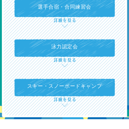
背面グライドキック12.5ｍ
選手合宿・合同練習会
13級
背泳ぎ25ｍ
泳力認定会
12級
平泳ぎグライドキック7ｍ
スキー・スノーボードキャンプ
11級
平泳ぎ25ｍ