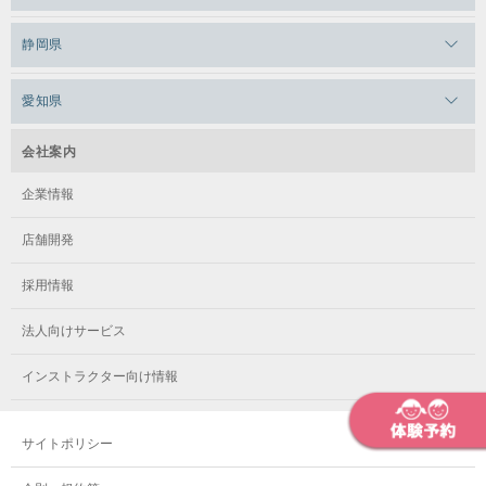
メガロスルフレ上永谷
メガロスルフレ草加
メガロス柏
メガロスルフレ田端
静岡県
メガロスルフレ武蔵小金井
メガロス神奈川
メガロス本八幡
メガロスキッズ錦糸町
メガロス浜松市野
メガロス小平テニススクール
愛知県
メガロス日吉
メガロス葛飾
メガロス立川(北口)
メガロステラッセ納屋橋
メガロス綱島
会社案内
メガロス中延
メガロス立川(南口)
メガロス千種
メガロスルフレ綱島
企業情報
メガロス小岩
メガロスルフレ立川南
メガロス市ヶ尾
店舗開発
メガロスルフレ小岩
メガロス八王子
メガロス鷺沼
採用情報
メガロス西新宿キッズアフタースクール
メガロスルフレ八王子
メガロスルフレ鷺沼
法人向けサービス
メガロス南砂町SUNAMO
メガロス調布
メガロス相模大野
インストラクター向け情報
メガロスルフレ南砂町SUNAMO
メガロス町田
メガロスルフレ相模大野
サイトポリシー
メガロス玉川学園テニススクール
メガロス大和