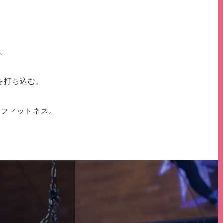
。
を打ち込む。
、
トフィットネス。