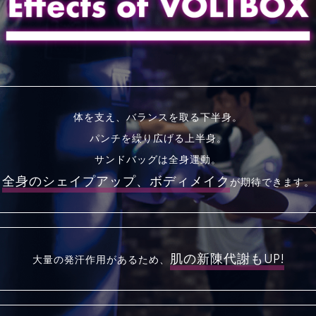
体を支え、バランスを取る下半身。
パンチを繰り広げる上半身。
サンドバッグは全身運動。
全身のシェイプアップ、
ボディメイク
が期待できます。
肌の新陳代謝もUP!
大量の発汗作用があるため、