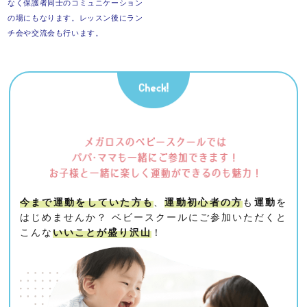
なく保護者同士の
コミュニケーション
の場にもなります。
レッスン後にラン
チ会や交流会も行います。
今まで運動をしていた方も
、
運動初心者の方
も
運動
を
はじめませんか？
ベビースクールにご参加いただくと
こんな
いいことが盛り沢山
！