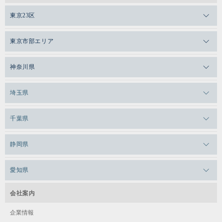
東京23区
メガロスゼロプラス恵比寿
東京市部エリア
メガロスルフレ恵比寿
メガロス吉祥寺
神奈川県
メガロス日比谷シャンテ
メガロス三鷹
メガロス横浜天王町
埼玉県
メガロス白金台
メガロスルフレ三鷹
メガロス上永谷
メガロス草加
千葉県
メガロス田端
メガロス武蔵小金井
メガロスルフレ上永谷
メガロスルフレ草加
メガロス柏
メガロスルフレ田端
静岡県
メガロスルフレ武蔵小金井
メガロス神奈川
メガロス本八幡
メガロスキッズ錦糸町
メガロス浜松市野
メガロス小平テニススクール
愛知県
メガロス日吉
メガロス葛飾
メガロス立川(北口)
メガロステラッセ納屋橋
メガロス綱島
会社案内
メガロス中延
メガロス立川(南口)
メガロス千種
メガロスルフレ綱島
企業情報