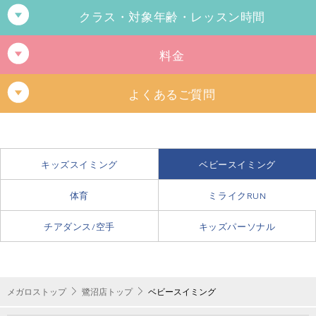
クラス・対象年齢・レッスン時間
木曜日
料金
レッスン
クラス名
対象年齢
時間
よくあるご質問
0歳4ヶ月～満3歳となる年の3月末ま
10:30～
A・Bクラス
ベビーフリー
お母様が妊娠している場合、レッスンは受講できま
で
11:20
すか？
キッズスイミング
ベビースイミング
お母様が妊娠されている場合、スクールの参加は安全管理上できません。
土曜日
7,980円（税込8,778円）
メガロスではお父様、お母様以外におじい様、おばあ様でも一緒に受講で
体育
ミライクRUN
レッスン
きます。
クラス名
対象年齢
時間
チアダンス
/
空手
キッズパーソナル
何歳まで在籍できますか？
10:50～
マンスリー4
Bクラス
0歳4ヶ月～2歳0ヶ月
11:40
3歳を迎える年の3月末まで在籍することができます。
2歳0ヶ月～満3歳となる年の3月末ま
11:30～
Aクラス
で
12:20
メガロストップ
鷺沼店トップ
ベビースイミング
月の途中から入会できますか？
6,000円（税込6,600円）