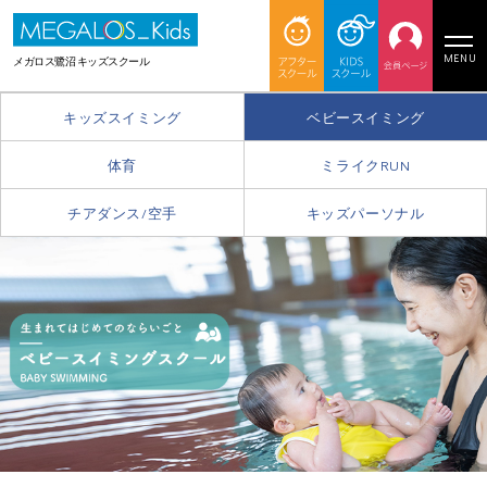
MENU
メガロス鷺沼 キッズスクール
キッズスイミング
ベビースイミング
体育
ミライクRUN
チアダンス
/
空手
キッズパーソナル