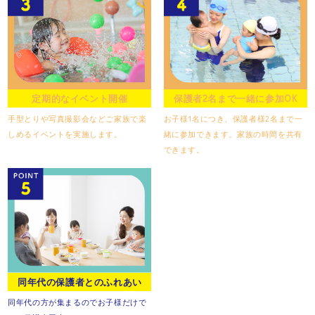
定期的なイベント開催
保護者2名まで一緒に参加OK
手型とりや写真撮影会など
ご家族で楽
お子様1名につき、保護者様2名まで
一
しめるイベントを実施します。
緒に参加できます。
家族の時間を共有
できます。
同年代の保護者とのふれあい
同年代の方が集まるので
お子様だけで