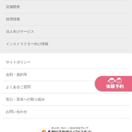
メガロス小岩
メガロスルフレ立川南
メガロス市ヶ尾
店舗開発
メガロスルフレ小岩
メガロス八王子
メガロス鷺沼
採用情報
メガロス西新宿キッズアフタースクール
メガロスルフレ八王子
メガロスルフレ鷺沼
法人向けサービス
メガロス南砂町SUNAMO
メガロス調布
メガロス相模大野
インストラクター向け情報
メガロスルフレ南砂町SUNAMO
メガロス町田
メガロスルフレ相模大野
サイトポリシー
メガロス玉川学園テニススクール
メガロス大和
会則・規約等
メガロス東小金井学童クラブ
よくあるご質問
安心・安全への取り組み
お問い合わせ