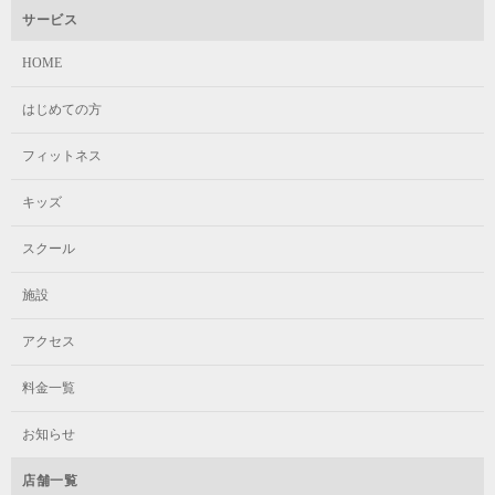
入会希望月の10日までに手続きを済ませてください。それ以降のお手続き
サービス
は、翌月入会となります。入会手続きの時点でレッスンが終了している場
合、振替レッスンを受講することができます。振替レッスンの利用は在籍
レッスン
可能参加回数
HOME
クラスでの級が確定後となります。
ベビーフリー
木、土曜日のレッスンに月何回でも参加できます。
はじめての方
マンスリー4
木、土曜日のレッスンに月4回参加できます。
フィットネス
キッズ
スクール
施設
アクセス
料金一覧
お知らせ
店舗一覧