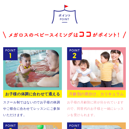
お子様の体調に合わせて通える
月齢別の班分け、カリキュラム
スクール制ではないので
お子様の体調
お子様の月齢別に班が分かれています
やご都合に合わせて
レッスンにご参加
ので、
同世代のお子様と一緒に
レッス
いただけます。
ンを受けられます。