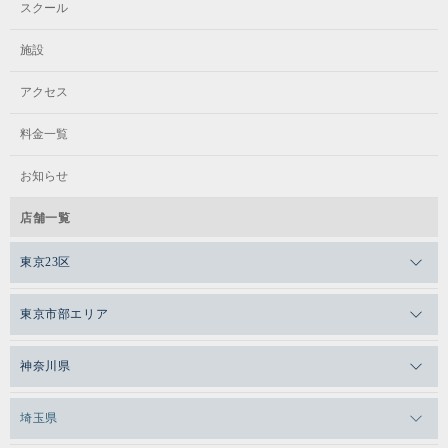
スクール
施設
アクセス
料金一覧
お知らせ
店舗一覧
東京23区
メガロスゼロプラス恵比寿
東京市部エリア
メガロスルフレ恵比寿
メガロス吉祥寺
神奈川県
メガロス日比谷シャンテ
メガロス三鷹
メガロス横浜天王町
埼玉県
メガロス白金台
メガロスルフレ三鷹