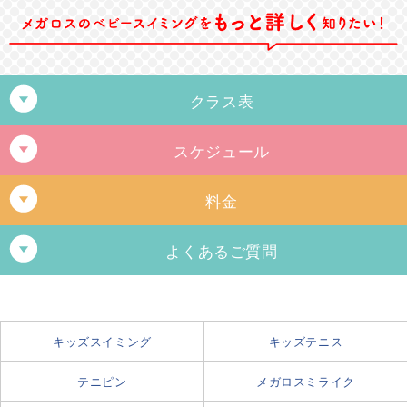
クラス表
スケジュール
クラス
年齢
A
2歳～3歳を迎える年の3月末まで
料金
B
1歳0ヶ月～2歳
ベビー
よくあるご質問
C
生後4ヶ月～1歳
ベビー（フリー）
お母様が妊娠している場合、レッスンは受講できま
生後4ヶ月～3歳を迎える年の3月末まで
すか？
キッズスイミング
キッズテニス
レッスン
可能参加回数
お母様が妊娠されている場合、スクールの参加は安全管理上できません。
8,480円（税込9,328円）
メガロスではお父様、お母様以外におじい様、おばあ様でも一緒に受講で
テニピン
メガロスミライク
ベビーフリー
開催日であれば月何回でも参加できます。
回数制限無し
きます。
火・木 / 11:00～12:00