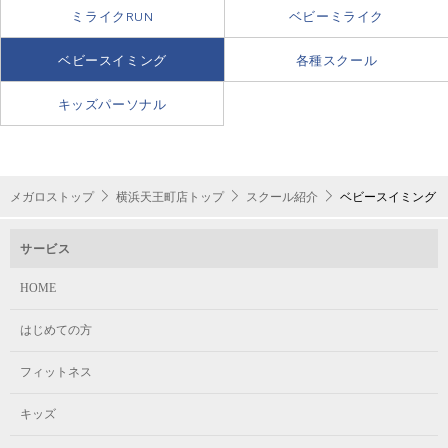
土 / 10:30～11:30
ベビー4
開催日であれば月4回まで参加できます。
ミライクRUN
ベビーミライク
何歳まで在籍できますか？
ベビースイミング
各種スクール
ベビー（月4回）
3歳を迎える年の3月末まで在籍することができます。
キッズパーソナル
月の途中から入会できますか？
5,480円（税込6,028円）
入会希望月の10日までに手続きを済ませてください。それ以降のお手続き
月4回利用
は、翌月入会となります。入会手続きの時点でレッスンが終了している場
合、振替レッスンを受講することができます。振替レッスンの利用は在籍
メガロストップ
横浜天王町店トップ
スクール紹介
ベビースイミング
クラスでの級が確定後となります。
サービス
HOME
はじめての方
フィットネス
キッズ