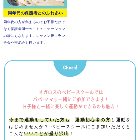
同年代の保護者とのふれあい
同年代の方が集まるので
お子様だけで
なく保護者同士の
コミュニケーション
の場にもなります。
レッスン後にラン
チ会や交流会も行います。
今まで運動をしていた方も
、
運動初心者の方
も
運動
を
はじめませんか？
ベビースクールにご参加いただくと
こんな
いいことが盛り沢山
！