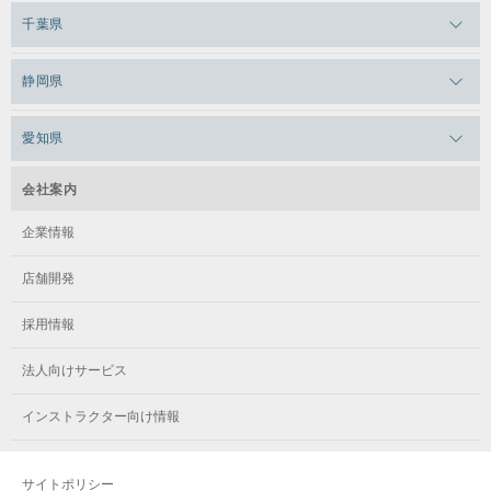
メガロス上永谷
メガロス草加
千葉県
メガロス田端
メガロス武蔵小金井
メガロスルフレ上永谷
メガロスルフレ草加
メガロス柏
メガロスルフレ田端
静岡県
メガロスルフレ武蔵小金井
メガロス神奈川
メガロス本八幡
メガロスキッズ錦糸町
メガロス浜松市野
メガロス小平テニススクール
愛知県
メガロス日吉
メガロス葛飾
メガロス立川(北口)
メガロステラッセ納屋橋
メガロス綱島
会社案内
メガロス中延
メガロス立川(南口)
メガロス千種
メガロスルフレ綱島
企業情報
メガロス小岩
メガロスルフレ立川南
メガロス市ヶ尾
店舗開発
メガロスルフレ小岩
メガロス八王子
メガロス鷺沼
採用情報
メガロス西新宿キッズアフタースクール
メガロスルフレ八王子
メガロスルフレ鷺沼
法人向けサービス
メガロス南砂町SUNAMO
メガロス調布
メガロス相模大野
インストラクター向け情報
メガロスルフレ南砂町SUNAMO
メガロス町田
メガロスルフレ相模大野
サイトポリシー