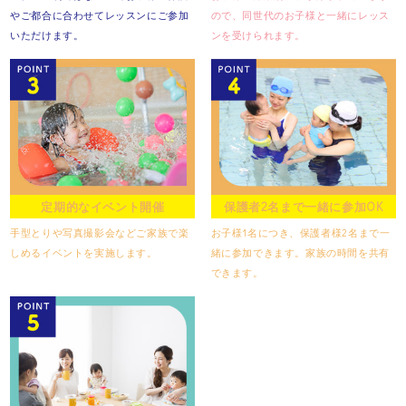
やご都合に合わせて
レッスンにご参加
ので、
同世代のお子様と一緒に
レッス
いただけます。
ンを受けられます。
定期的なイベント開催
保護者2名まで一緒に参加OK
手型とりや写真撮影会など
ご家族で楽
お子様1名につき、保護者様2名まで
一
しめるイベントを実施します。
緒に参加できます。
家族の時間を共有
できます。