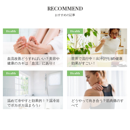
RECOMMEND
おすすめの記事
Health
Health
血流改善どうすればいい？美容や
世界で流行中！出汁(だし)の健康
健康のカギは「血流」にあり！
効果がすごい！
Health
Health
温めて冷やすと効果的！？温冷浴
どうやって向き合う？筋肉痛のす
でポカポカ温まろう♪
べて