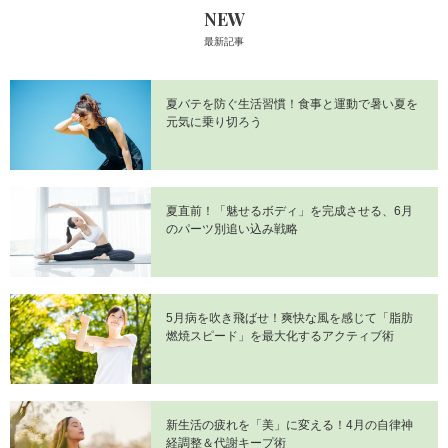
NEW
最新記事
夏バテを防ぐ生活習慣！食事と運動で暑い夏を
元気に乗り切ろう
夏直前！「魅せるボディ」を完成させる、6月
のパーツ別追い込み戦略
5月病を吹き飛ばせ！爽快な風を感じて「脂肪
燃焼スピード」を最大化するアクティブ術
新生活の疲れを「美」に変える！4月の自律神
経調整＆代謝キープ術