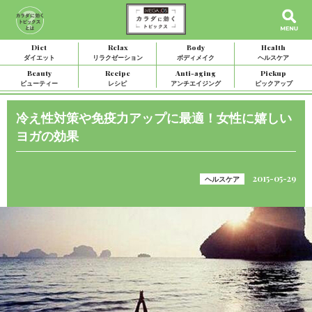
Diet
Relax
Body
Health
ダイエット
リラクゼーション
ボディメイク
ヘルスケア
Beauty
Recipe
Anti-aging
Pickup
ビューティー
レシピ
アンチエイジング
ピックアップ
冷え性対策や免疫力アップに最適！女性に嬉しい
ヨガの効果
2015-05-29
ヘルスケア