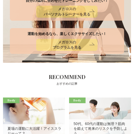
自分の悩みに合わせたトレーニングをしてみたい！
メガロスの
パーソナルトレーナーを見る
運動を始めるなら、楽しくエクササイズしたい！
メガロスの
プログラムを見る
RECOMMEND
おすすめの記事
Body
Body
50代、60代の運動は無理？筋肉
夏場の運動に大活躍！アイススラ
を鍛えて将来のリスクを予防しよ
リーって？
う