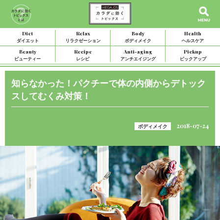
Diet
Relax
Body
Health
ダイエット
リラクゼーション
ボディメイク
ヘルスケア
Beauty
Recipe
Anti-aging
Pickup
ビューティー
レシピ
アンチエイジング
ピックアップ
知らなかった！パクチーで体の内側からデトック
スしてむくみ対策！
2018-07-24
ボディメイク