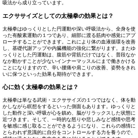
吸法から成り立っています。
エクササイズとしての太極拳の効果とは？
太極拳はゆっくりとした円運動や深い呼吸法から、全身を使
った有酸素運動の１つであり、細部に渡る筋肉や感覚にアプ
ローチすることができます。これにより体の血液循環を改善
し、基礎代謝アップや内臓機能の強化に繋がります。またゆ
っくりとした円運動は、腹筋や背筋だけではなく、普段なか
なか動かすことが少ないインナーマッスルにまで働きかける
ことになりますので、辛い腰痛や肩こりの改善、姿勢をきれ
いに保つといった効果も期待ができます。
心に効く太極拳の効果とは？
太極拳は単なる武術・エクササイズの１つではなく、体を動
かしながら瞑想をするといった側面もあります。ゆっくりと
した動作と深い呼吸が心を鎮め、脳がリラックスした状態に
近づきます。そして、一時的な怒りや悲しみなど感情や思考
を敏感に感じ取ることができるようになり、これらの感情に
とらわれず意識的に自分をコントロールする力を養うので、