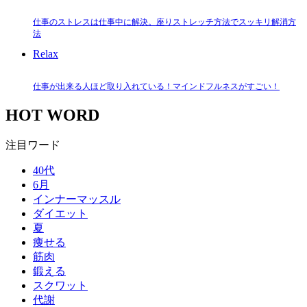
仕事のストレスは仕事中に解決。座りストレッチ方法でスッキリ解消方
法
Relax
仕事が出来る人ほど取り入れている！マインドフルネスがすごい！
HOT WORD
注目ワード
40代
6月
インナーマッスル
ダイエット
夏
痩せる
筋肉
鍛える
スクワット
代謝