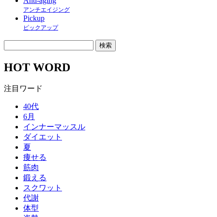
Anti-aging
アンチエイジング
Pickup
ピックアップ
HOT WORD
注目ワード
40代
6月
インナーマッスル
ダイエット
夏
痩せる
筋肉
鍛える
スクワット
代謝
体型