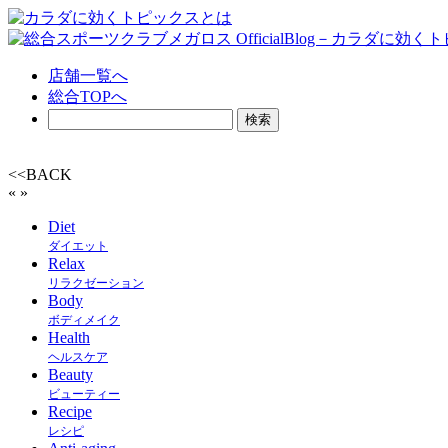
店舗一覧へ
総合TOPへ
<<BACK
«
»
Diet
ダイエット
Relax
リラクゼーション
Body
ボディメイク
Health
ヘルスケア
Beauty
ビューティー
Recipe
レシピ