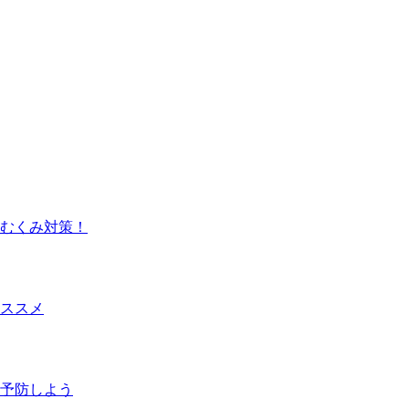
むくみ対策！
ススメ
を予防しよう