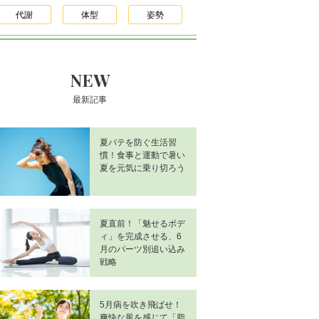
代謝
体型
姿勢
NEW
最新記事
夏バテを防ぐ生活習
慣！食事と運動で暑い
夏を元気に乗り切ろう
夏直前！「魅せるボデ
ィ」を完成させる、6
月のパーツ別追い込み
戦略
5月病を吹き飛ばせ！
爽快な風を感じて「脂