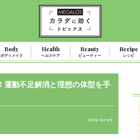
Body
Health
Beauty
Recipe
ボディメイク
ヘルスケア
ビューティー
レシピ
！運動不足解消と理想の体型を手
2025-02-05