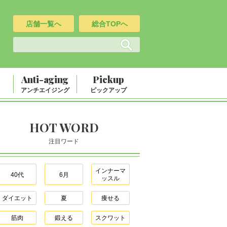
店舗一覧へ
総合TOPへ
Anti-aging
Pickup
アンチエイジング
ピックアップ
HOT WORD
注目ワード
インナーマ
40代
6月
ッスル
ダイエット
夏
痩せる
筋肉
鍛える
スクワット