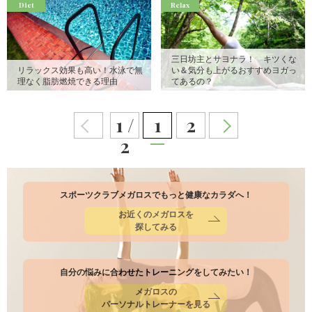
Diet
Relax
三日坊主とサヨナラ！ キツくな
リラックス効果も高い！水泳で無
い＆気分も上がるおすすめヨガっ
理なく脂肪燃焼できる理由
てあるの？
1 /
1
2
2
スポーツクラブメガロスでもっと健康なカラダへ！
お近くのメガロスを
探してみる
自分の悩みに合わせたトレーニングをしてみたい！
メガロスの
パーソナルトレーナーを見る