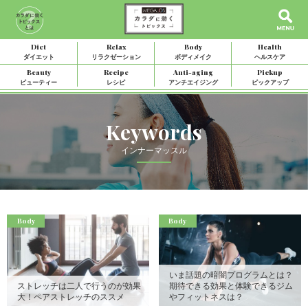
Diet
Relax
Body
Health
ダイエット
リラクゼーション
ボディメイク
ヘルスケア
Beauty
Recipe
Anti-aging
Pickup
ビューティー
レシピ
アンチエイジング
ピックアップ
Keywords
インナーマッスル
Body
Body
いま話題の暗闇プログラムとは？
ストレッチは二人で行うのが効果
期待できる効果と体験できるジム
大！ペアストレッチのススメ
やフィットネスは？