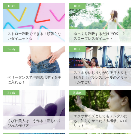
Diet
Diet
ストロー呼吸でできる！頑張らな
ゆっくり呼吸するだけでOK！？
いダイエット☆
スローブレスダイエット
Body
Diet
スマホをいじりながら正月太りを
ベリーダンスで理想のボディを手
解消？！バランスボールのメリッ
に入れる！
トがすごい
Body
Relax
エクササイズとしてもメンタルに
くびれ美人はこう作る！正しいく
も！知らなかった「太極拳」のメ
びれの作り方
リット