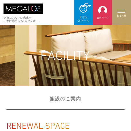
MENU
メガロスルフレ恵比寿
―女性専用ジム&スタジオ―
施設のご案内