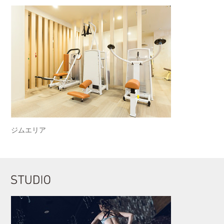
ジムエリア