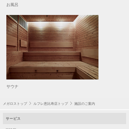
お風呂
サウナ
メガロストップ
ルフレ恵比寿店トップ
施設のご案内
サービス