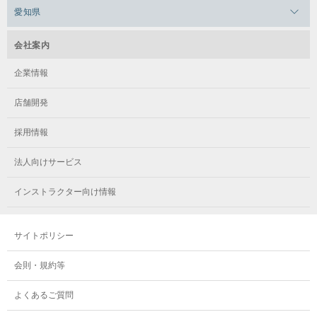
メガロス浜松市野
メガロス小平テニススクール
愛知県
メガロス日吉
メガロス葛飾
メガロス立川(北口)
メガロステラッセ納屋橋
メガロス綱島
会社案内
メガロス中延
メガロス立川(南口)
メガロス千種
メガロスルフレ綱島
企業情報
メガロス小岩
メガロスルフレ立川南
メガロス市ヶ尾
店舗開発
メガロスルフレ小岩
メガロス八王子
メガロス鷺沼
採用情報
メガロス西新宿キッズアフタースクール
メガロスルフレ八王子
メガロスルフレ鷺沼
法人向けサービス
メガロス南砂町SUNAMO
メガロス調布
メガロス相模大野
インストラクター向け情報
メガロスルフレ南砂町SUNAMO
メガロス町田
メガロスルフレ相模大野
サイトポリシー
メガロス玉川学園テニススクール
メガロス大和
会則・規約等
メガロス東小金井学童クラブ
よくあるご質問