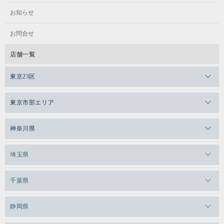
お知らせ
お問合せ
店舗一覧
東京23区
メガロスゼロプラス恵比寿
東京市部エリア
メガロスルフレ恵比寿
メガロス吉祥寺
神奈川県
メガロス日比谷シャンテ
メガロス三鷹
メガロス横浜天王町
埼玉県
メガロス白金台
メガロスルフレ三鷹
メガロス上永谷
メガロス草加
千葉県
メガロス田端
メガロス武蔵小金井
メガロスルフレ上永谷
メガロスルフレ草加
メガロス柏
メガロスルフレ田端
静岡県
メガロスルフレ武蔵小金井
メガロス神奈川
メガロス本八幡
メガロスキッズ錦糸町