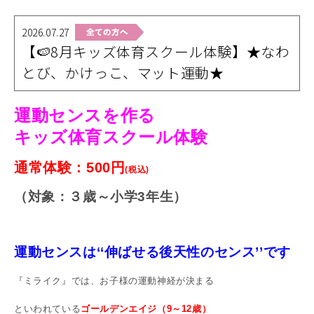
2026.07.27
【🍉8月キッズ体育スクール体験】★なわ
とび、かけっこ、マット運動★
運
動
セ
ン
ス
を
作
る
キッズ
体
育
ス
ク
ー
ル体験
通常体験：500円
(税込)
（対象：３歳～小学3
年生）
運動センスは
‘‘
伸ばせる後天性のセンス
’’です
『ミライク』では、お子様の運動神経が決まる
といわれている
ゴールデンエイジ（9～12歳）