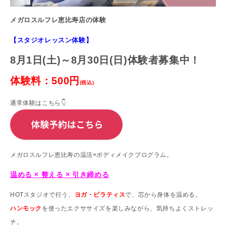
メガロスルフレ恵比寿店の体験
【スタジオレッスン体験】
8
月1
日
(土
)
～8
月30
日
(日
)体験者募集中！
体験料：
500
円
(
税込
)
通常体験はこちら👇
メガロスルフレ恵比寿の温活×ボディメイクプログラム。
温める
×
整える
×
引き締める
HOTスタジオで行う、
ヨガ・ピラティス
で、芯から身体を温める。
ハンモック
を使ったエクササイズを楽しみながら、気持ちよくストレッ
チ。