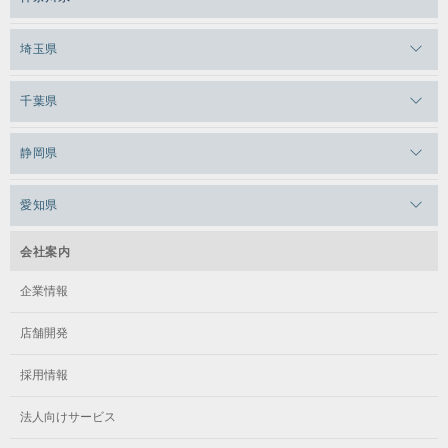
メガロス日比谷シャンテ
メガロス三鷹
メガロス横浜天王町
埼玉県
メガロス白金台
メガロスルフレ三鷹
メガロス上永谷
メガロス草加
千葉県
メガロス田端
メガロス武蔵小金井
メガロスルフレ上永谷
メガロスルフレ草加
メガロス柏
メガロスルフレ田端
静岡県
メガロスルフレ武蔵小金井
メガロス神奈川
メガロス本八幡
メガロスキッズ錦糸町
メガロス浜松市野
メガロス小平テニススクール
愛知県
メガロス日吉
メガロス葛飾
メガロス立川(北口)
メガロステラッセ納屋橋
メガロス綱島
会社案内
メガロス中延
メガロス立川(南口)
メガロス千種
メガロスルフレ綱島
企業情報
メガロス小岩
メガロスルフレ立川南
メガロス市ヶ尾
店舗開発
メガロスルフレ小岩
メガロス八王子
メガロス鷺沼
採用情報
メガロス西新宿キッズアフタースクール
メガロスルフレ八王子
メガロスルフレ鷺沼
法人向けサービス
メガロス南砂町SUNAMO
メガロス調布