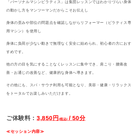
「パーソナルマシンピラティス」は集団レッスンではわかりづらい身体
の動かし方をマンツーマンだからこそお伝えし
身体の歪みや部位の問題点を確認しながらリフォーマー（ピラティス専
用マシン）を使用し
身体に負荷が少ない動きで無理なく安全に始められ、初心者の方におす
すめです。
他の方の目を気にすることなくレッスンに集中でき、肩こり・腰痛改
善・お通じの改善など、健康的な身体へ導きます。
その他にも、スパ・サウナ利用も可能となり、
美容・健康・リラックス
をトータルでお楽しみいただけます。
ご体験料：
3,850円
/ 50分
(税込)
≪セッション内容≫