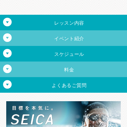
レッスン内容
イベント紹介
初級
スケジュール
メガロスマスターズ
水慣れから始まり、クロール・背泳ぎの練習をする
クラス
料金
中級
スイムスクール
よくあるご質問
クロール・背泳ぎのレベルアップと、平泳ぎとバタ
スイムスクール（大人）
フライの習得を目指すクラス。
16歳以上の男女
入会したい場合、必要な持ち物はあります
上級
か？
週1回 7,580円（税込8,338円）
月会費2ヶ月分・通帳・銀行届出印・公的身分証明書（現住所が