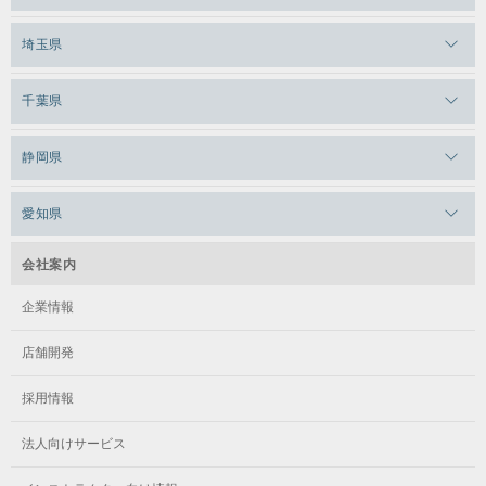
メガロス日比谷シャンテ
メガロス三鷹
メガロス横浜天王町
埼玉県
メガロス白金台
メガロスルフレ三鷹
メガロス上永谷
メガロス草加
千葉県
メガロス田端
メガロス武蔵小金井
メガロスルフレ上永谷
メガロスルフレ草加
メガロス柏
メガロスルフレ田端
静岡県
メガロスルフレ武蔵小金井
メガロス神奈川
メガロス本八幡
メガロスキッズ錦糸町
メガロス浜松市野
メガロス小平テニススクール
愛知県
メガロス日吉
メガロス葛飾
メガロス立川(北口)
メガロステラッセ納屋橋
メガロス綱島
会社案内
メガロス中延
メガロス立川(南口)
メガロス千種
メガロスルフレ綱島
企業情報
メガロス小岩
メガロスルフレ立川南
メガロス市ヶ尾
店舗開発
メガロスルフレ小岩
メガロス八王子
メガロス鷺沼
採用情報
メガロス西新宿キッズアフタースクール
メガロスルフレ八王子
メガロスルフレ鷺沼
法人向けサービス
メガロス南砂町SUNAMO
メガロス調布