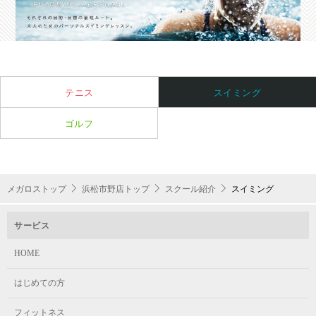
4泳法のレベルアップと、100m個人メドレーの完泳
火・水・木 13:00～14:00
記載されているもの）・事務登録手数料6,600円（税込）が必要
を目指すクラス。
年に一度国際水泳場を使用し、水泳大会を実施しています。 大会
となります。
運営は全てメガロスのコーチなので大会初心者でも安心してご参加
マスターズ
いただけます。
スイムスクール
月の途中から入会することはできますか？
大会参加に向けた練習を行うクラス（スピードアッ
テニス
スイミング
入会希望月の10日までに手続きを済ませてください。それ以降の
プ・持久力アップ・フォーム修正）
お手続きは、翌月入会となります。
ゴルフ
16歳以上の男女
入会手続きの時点でレッスンが終了している場合、振替レッスン
を受講することができます。
振替レッスンの利用は在籍クラスでの級が確定後となります。
月・火・木 20:30～21:30
メガロストップ
浜松市野店トップ
スクール紹介
スイミング
サービス
HOME
はじめての方
フィットネス