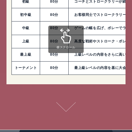
初級
80分
コーチとストロークラリーが続く
初中級
80分
お客様同士でストロークラリーが
中級
80分
ゲームの幅を広げ、ボレーでラリ
上級
80分
高度な戦術やストローク・ボレー
横スクロール
最上級
80分
上級レベルの内容をさらに高いレ
トーナメント
80分
最上級レベルの内容を基に大会出