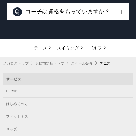
大丈夫！球技経験ゼロでもご安心くださ
します。
い。どんな方でも必ず上手にさせてみせ
コーチは資格をもっていますか？
ます。まずは、コーチの情熱を信じるこ
日本プロテニス協会認定資格者が多数所
とから始めてみませんか？テニスが出来
属します。その他にもメガロスが独自に
ないからスクールに通うのです。
開発した社内テニスライセンスを発行し
テニス
スイミング
ゴルフ
ており、ほとんどのコーチが認定資格者
です。
メガロストップ
浜松市野店トップ
スクール紹介
テニス
サービス
HOME
はじめての方
フィットネス
キッズ