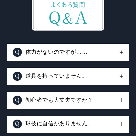
体力がないのですが……
大丈夫です。その方のペースに合わせ指
導いたします。また通常レッスンを受け
道具を持っていません。
ていれば自然に体力が付いてきます。ず
プロショップがありますので、コーチと
っと走りっぱなし打ちっぱなしというこ
相談して道具をご購入できます。道具も
初心者でも大丈夫ですか？
とはありません。
上達する為の一つの要因です。間違った
毎月10〜30名の初心者がご入会していま
ものを購入してしまわず手ぶらでどう
す。はじめる事の大切さ！勇気！我々コ
球技に自信がありません……
ぞ！道具はレンタルもしています。
ーチ、フロントが一丸となって応援いた