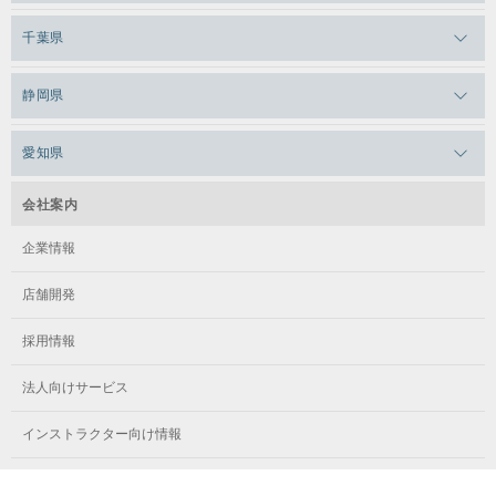
メガロスルフレ三鷹
メガロス上永谷
メガロス草加
千葉県
メガロス田端
メガロス武蔵小金井
メガロスルフレ上永谷
メガロスルフレ草加
メガロス柏
メガロスルフレ田端
静岡県
メガロスルフレ武蔵小金井
メガロス神奈川
メガロス本八幡
メガロスキッズ錦糸町
メガロス浜松市野
メガロス小平テニススクール
愛知県
メガロス日吉
メガロス葛飾
メガロス立川(北口)
メガロステラッセ納屋橋
メガロス綱島
会社案内
メガロス中延
メガロス立川(南口)
メガロス千種
メガロスルフレ綱島
企業情報
メガロス小岩
メガロスルフレ立川南
メガロス市ヶ尾
店舗開発
メガロスルフレ小岩
メガロス八王子
メガロス鷺沼
採用情報
メガロス西新宿キッズアフタースクール
メガロスルフレ八王子
メガロスルフレ鷺沼
法人向けサービス
メガロス南砂町SUNAMO
メガロス調布
メガロス相模大野
インストラクター向け情報
メガロスルフレ南砂町SUNAMO
メガロス町田
メガロスルフレ相模大野