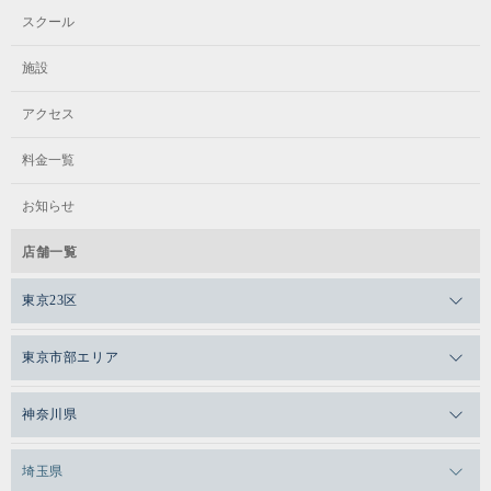
スクール
施設
アクセス
料金一覧
お知らせ
店舗一覧
東京23区
メガロスゼロプラス恵比寿
東京市部エリア
メガロスルフレ恵比寿
メガロス吉祥寺
神奈川県
メガロス日比谷シャンテ
メガロス三鷹
メガロス横浜天王町
埼玉県
メガロス白金台