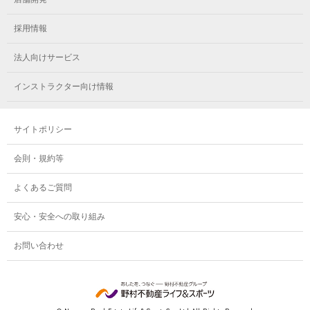
メガロスルフレ小岩
メガロス八王子
メガロス鷺沼
採用情報
メガロス西新宿キッズアフタースクール
メガロスルフレ八王子
メガロスルフレ鷺沼
法人向けサービス
メガロス南砂町SUNAMO
メガロス調布
メガロス相模大野
インストラクター向け情報
メガロスルフレ南砂町SUNAMO
メガロス町田
メガロスルフレ相模大野
サイトポリシー
メガロス玉川学園テニススクール
メガロス大和
会則・規約等
メガロス東小金井学童クラブ
よくあるご質問
安心・安全への取り組み
お問い合わせ