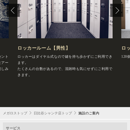
ロッカールーム【男性】
ロ
セント
ロッカーはダイヤル式なので鍵を持ち歩かずにご利用でき
12
なアー
ます。
楽しみ
たくさんの台数があるので、混雑時も気にせずにご利用で
きます。
メガロストップ
日比谷シャンテ店トップ
施設のご案内
サービス