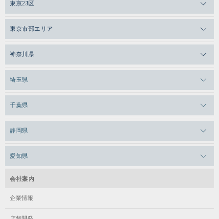
東京23区
メガロスゼロプラス恵比寿
東京市部エリア
メガロスルフレ恵比寿
メガロス吉祥寺
神奈川県
メガロス日比谷シャンテ
メガロス三鷹
メガロス横浜天王町
埼玉県
メガロス白金台
メガロスルフレ三鷹
メガロス上永谷
メガロス草加
千葉県
メガロス田端
メガロス武蔵小金井
メガロスルフレ上永谷
メガロスルフレ草加
メガロス柏
メガロスルフレ田端
静岡県
メガロスルフレ武蔵小金井
メガロス神奈川
メガロス本八幡
メガロスキッズ錦糸町
メガロス浜松市野
メガロス小平テニススクール
愛知県
メガロス日吉
メガロス葛飾
メガロス立川(北口)
メガロステラッセ納屋橋
メガロス綱島
会社案内
メガロス中延
メガロス立川(南口)
メガロス千種
メガロスルフレ綱島
企業情報
メガロス小岩
メガロスルフレ立川南
メガロス市ヶ尾
店舗開発