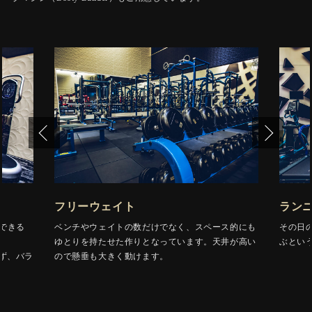
フリーウェイト
ラン
ができる
ベンチやウェイトの数だけでなく、スペース的にも
その日
ゆとりを持たせた作りとなっています。天井が高い
ぶとい
けず、バラ
ので懸垂も大きく動けます。