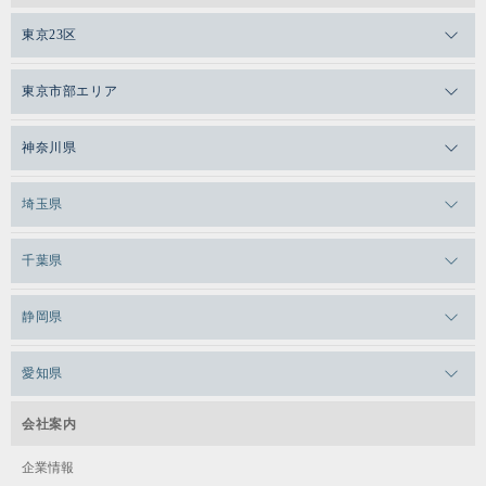
東京23区
メガロスゼロプラス恵比寿
東京市部エリア
メガロスルフレ恵比寿
メガロス吉祥寺
神奈川県
メガロス日比谷シャンテ
メガロス三鷹
メガロス横浜天王町
埼玉県
メガロス白金台
メガロスルフレ三鷹
メガロス上永谷
メガロス草加
千葉県
メガロス田端
メガロス武蔵小金井
メガロスルフレ上永谷
メガロスルフレ草加
メガロス柏
メガロスルフレ田端
静岡県
メガロスルフレ武蔵小金井
メガロス神奈川
メガロス本八幡
メガロスキッズ錦糸町
メガロス浜松市野
メガロス小平テニススクール
愛知県
メガロス日吉
メガロス葛飾
メガロス立川(北口)
メガロステラッセ納屋橋
メガロス綱島
会社案内
メガロス中延
メガロス立川(南口)
メガロス千種
メガロスルフレ綱島
企業情報