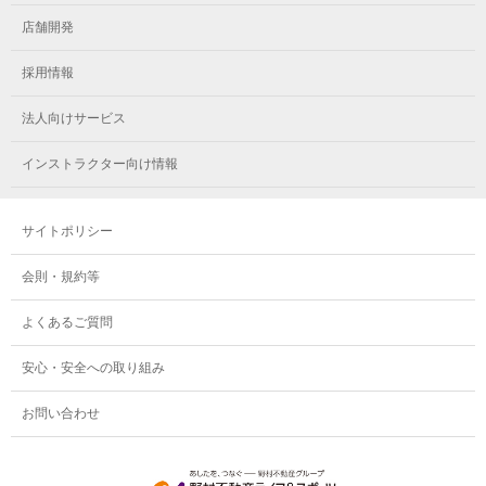
メガロス小岩
メガロスルフレ立川南
メガロス市ヶ尾
店舗開発
メガロスルフレ小岩
メガロス八王子
メガロス鷺沼
採用情報
メガロス西新宿キッズアフタースクール
メガロスルフレ八王子
メガロスルフレ鷺沼
法人向けサービス
メガロス南砂町SUNAMO
メガロス調布
メガロス相模大野
インストラクター向け情報
メガロスルフレ南砂町SUNAMO
メガロス町田
メガロスルフレ相模大野
サイトポリシー
メガロス玉川学園テニススクール
メガロス大和
会則・規約等
メガロス東小金井学童クラブ
よくあるご質問
安心・安全への取り組み
お問い合わせ