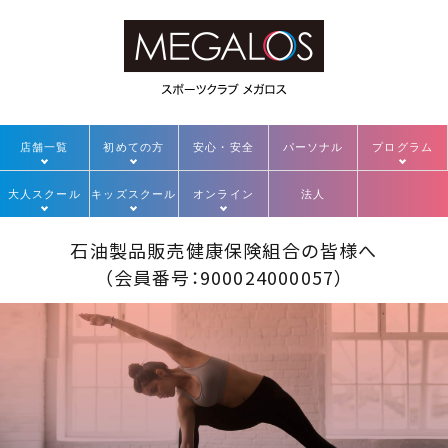
店舗一覧
初めての方
安心・安全
パーソナル
プログラム
大人スクール
キッズスクール
オンライン
法人
石油製品販売健康保険組合
の皆様へ
（会員番号：
900024000057
）