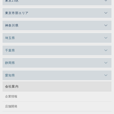
東京23区
メガロスゼロプラス恵比寿
東京市部エリア
メガロスルフレ恵比寿
メガロス吉祥寺
神奈川県
メガロス日比谷シャンテ
メガロス三鷹
メガロス横浜天王町
埼玉県
メガロス白金台
メガロスルフレ三鷹
メガロス上永谷
メガロス草加
メガロス田端
千葉県
メガロス武蔵小金井
メガロスルフレ上永谷
メガロスルフレ草加
メガロスルフレ田端
メガロス柏
メガロスルフレ武蔵小金井
静岡県
メガロス神奈川
メガロスキッズ錦糸町
メガロス本八幡
メガロス小平テニススクール
メガロス浜松市野
メガロス日吉
愛知県
メガロス葛飾
メガロス立川(北口)
メガロス綱島
メガロステラッセ納屋橋
会社案内
メガロス中延
メガロス立川(南口)
メガロスルフレ綱島
メガロス千種
企業情報
メガロス小岩
メガロスルフレ立川南
メガロス市ヶ尾
店舗開発
メガロスルフレ小岩
メガロス八王子