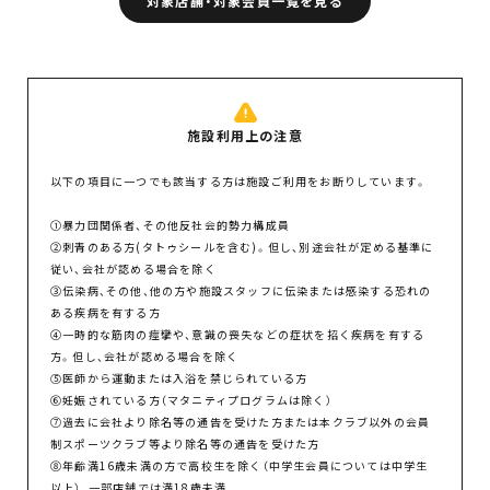
対象店舗・対象会員一覧を見る
施設利用上の注意
以下の項目に一つでも該当する方は施設ご利用をお断りしています。
①暴力団関係者、その他反社会的勢力構成員
②刺青のある方(タトゥシールを含む)。但し、別途会社が定める基準に
従い、会社が認める場合を除く
③伝染病、その他、他の方や施設スタッフに伝染または感染する恐れの
ある疾病を有する方
④一時的な筋肉の痙攣や、意識の喪失などの症状を招く疾病を有する
方。但し、会社が認める場合を除く
⑤医師から運動または入浴を禁じられている方
⑥妊娠されている方（マタニティプログラムは除く）
⑦過去に会社より除名等の通告を受けた方または本クラブ以外の会員
制スポーツクラブ等より除名等の通告を受けた方
⑧年齢満16歳未満の方で高校生を除く（中学生会員については中学生
以上）、一部店舗では満18歳未満