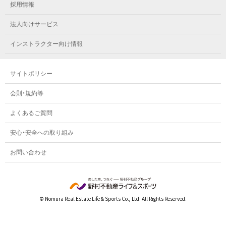
メガロス鷺沼
採用情報
メガロス西新宿キッズアフタースクール
メガロスルフレ八王子
メガロスルフレ鷺沼
法人向けサービス
メガロス南砂町SUNAMO
メガロス調布
メガロス相模大野
インストラクター向け情報
メガロスルフレ南砂町SUNAMO
メガロス町田
メガロスルフレ相模大野
サイトポリシー
メガロス玉川学園テニススクール
メガロス大和
会則・規約等
メガロス東小金井学童クラブ
よくあるご質問
安心・安全への取り組み
お問い合わせ
© Nomura Real Estate Life & Sports Co., Ltd. All Rights Reserved.