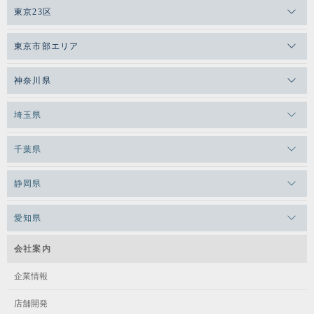
東京23区
メガロスゼロプラス恵比寿
東京市部エリア
メガロスルフレ恵比寿
メガロス吉祥寺
神奈川県
メガロス日比谷シャンテ
メガロス三鷹
メガロス横浜天王町
埼玉県
メガロス白金台
メガロスルフレ三鷹
メガロス上永谷
メガロス草加
メガロス田端
千葉県
メガロス武蔵小金井
メガロスルフレ上永谷
メガロスルフレ草加
メガロスルフレ田端
メガロス柏
メガロスルフレ武蔵小金井
静岡県
メガロス神奈川
メガロスキッズ錦糸町
メガロス本八幡
メガロス小平テニススクール
メガロス浜松市野
メガロス日吉
愛知県
メガロス葛飾
メガロス立川(北口)
メガロス綱島
メガロステラッセ納屋橋
会社案内
メガロス中延
メガロス立川(南口)
メガロスルフレ綱島
メガロス千種
企業情報
メガロス小岩
メガロスルフレ立川南
メガロス市ヶ尾
店舗開発
メガロスルフレ小岩