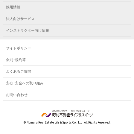
メガロス八王子
メガロス鷺沼
採用情報
メガロス西新宿キッズアフタースクール
メガロスルフレ八王子
メガロスルフレ鷺沼
法人向けサービス
メガロス南砂町SUNAMO
メガロス調布
メガロス相模大野
インストラクター向け情報
メガロスルフレ南砂町SUNAMO
メガロス町田
メガロスルフレ相模大野
サイトポリシー
メガロス玉川学園テニススクール
メガロス大和
会則・規約等
メガロス東小金井学童クラブ
よくあるご質問
安心・安全への取り組み
お問い合わせ
© Nomura Real Estate Life & Sports Co., Ltd. All Rights Reserved.