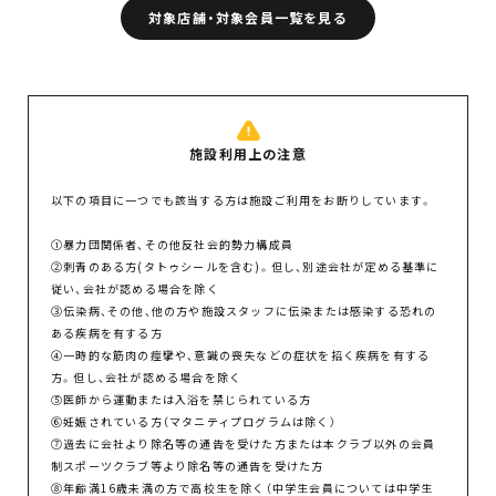
対象店舗・対象会員一覧を見る
施設利用上の注意
以下の項目に一つでも該当する方は施設ご利用をお断りしています。
①暴力団関係者、その他反社会的勢力構成員
②刺青のある方(タトゥシールを含む)。但し、別途会社が定める基準に
従い、会社が認める場合を除く
③伝染病、その他、他の方や施設スタッフに伝染または感染する恐れの
ある疾病を有する方
④一時的な筋肉の痙攣や、意識の喪失などの症状を招く疾病を有する
方。但し、会社が認める場合を除く
⑤医師から運動または入浴を禁じられている方
⑥妊娠されている方（マタニティプログラムは除く）
⑦過去に会社より除名等の通告を受けた方または本クラブ以外の会員
制スポーツクラブ等より除名等の通告を受けた方
⑧年齢満16歳未満の方で高校生を除く（中学生会員については中学生