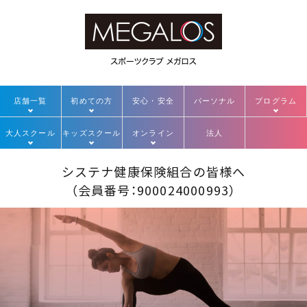
店舗一覧
初めての方
安心・安全
パーソナル
プログラム
大人スクール
キッズスクール
オンライン
法人
システナ健康保険組合
の皆様へ
（会員番号：
900024000993
）