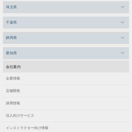
メガロス三鷹
メガロス横浜天王町
埼玉県
メガロス白金台
メガロスルフレ三鷹
メガロス上永谷
メガロス草加
千葉県
メガロス田端
メガロス武蔵小金井
メガロスルフレ上永谷
メガロスルフレ草加
メガロス柏
メガロスルフレ田端
静岡県
メガロスルフレ武蔵小金井
メガロス神奈川
メガロス本八幡
メガロスキッズ錦糸町
メガロス浜松市野
メガロス小平テニススクール
愛知県
メガロス日吉
メガロス葛飾
メガロス立川(北口)
メガロステラッセ納屋橋
メガロス綱島
会社案内
メガロス中延
メガロス立川(南口)
メガロス千種
メガロスルフレ綱島
企業情報
メガロス小岩
メガロスルフレ立川南
メガロス市ヶ尾
店舗開発
メガロスルフレ小岩
メガロス八王子
メガロス鷺沼
採用情報
メガロス西新宿キッズアフタースクール
メガロスルフレ八王子
メガロスルフレ鷺沼
法人向けサービス
メガロス南砂町SUNAMO
メガロス調布
メガロス相模大野
インストラクター向け情報