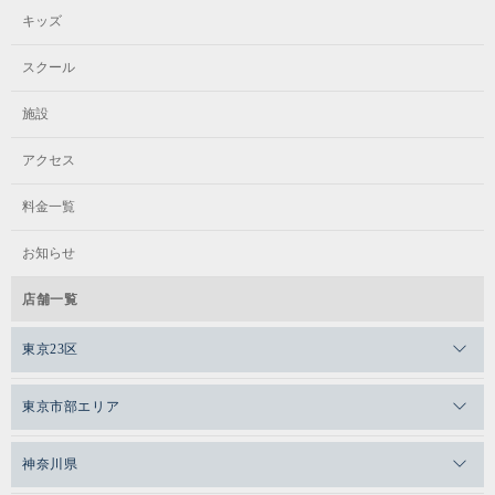
キッズ
スクール
施設
アクセス
料金一覧
お知らせ
店舗一覧
東京23区
メガロスゼロプラス恵比寿
東京市部エリア
メガロスルフレ恵比寿
メガロス吉祥寺
神奈川県
メガロス日比谷シャンテ