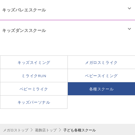
キッズバレエスクール
キッズダンススクール
チームワークが大切なチアダンス。上達するには相手を思いや
る心と強い精神力、心の豊かさが必要です。
キッズスイミング
メガロスミライク
レッスンではリズム感や柔軟性、体力のみではなく、協調性や
健全な精神は、強い身体から。
ミライクRUN
ベビースイミング
チームワークを養い、表現力を高めています。そして定期的に
武道ならではの礼儀作法を学ぶことはもちろん、
行っている発表会で成果を発揮しています。
ベビーミライク
各種スクール
稽古によって集中力が養われ、
身体のラインを整え、柔軟性を高め、
チアダンスの“チア”には、“元気づける”という意味がありま
相手を思いやる心が芽生えます。
キッズパーソナル
美しさを引きだしてくれるバレエは
す。明るい笑顔とダンスで周りを元気づけるリーダーになりま
お子さまの情操教育にも効果的です。
音楽にあわせて体を動かすことによって、リズム感や
体験予約はこちらから！
しょう。
基礎から上級まで幅広いレッスンをご用意。
柔軟性を養い、基本的なダンスステップを習得します。
集団でのレッスンで協調性やチームワークを養い、
メガロストップ
体験予約はこちらから！
葛飾店トップ
子ども各種スクール
集団でのレッスンで協調性やチームワークを養い、