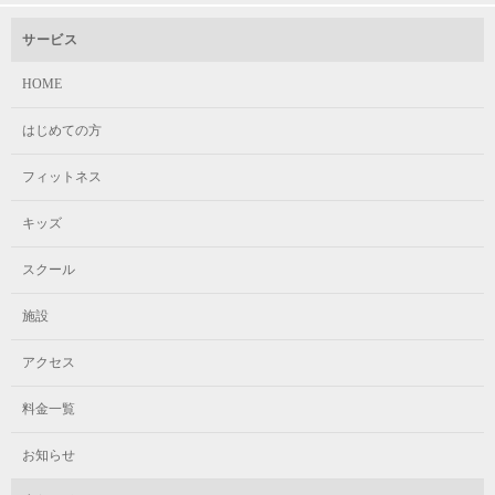
表現力を高めます。
表現力を高めます。
スケジュール
サービス
また、定期的に発表会を行い、
また、定期的に発表会を行い、
日ごろの練習の成果を発揮しています。
スケジュール
HOME
日ごろの練習の成果を発揮しています。
スタート
はじめての方
体験予約はこちらから！
体験予約はこちらから！
フィットネス
スタート①
4才～中学生
キッズ
スケジュール
スケジュール
スクール
4歳～小学2年生
木 / 17:00～18:00
施設
土 / 9:00～10:00
スタート
デビュー
アクセス
火 / 16:00～17:00
料金
料金一覧
4才～小学3年生
4歳～小学1年生
お知らせ
スタート②
キッズ空手