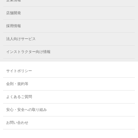
メガロス小岩
メガロスルフレ立川南
メガロス市ヶ尾
店舗開発
メガロスルフレ小岩
水 / 18:00～19:15
メガロス八王子
水 / 18:00～19:00
キッズチアダンス
メガロス鷺沼
採用情報
メガロス西新宿キッズアフタースクール
メガロスルフレ八王子
料金
メガロスルフレ鷺沼
料金
法人向けサービス
メガロス南砂町SUNAMO
8,150円（税込8,965円）
メガロス調布
メガロス相模大野
インストラクター向け情報
メガロスルフレ南砂町SUNAMO
メガロス町田
メガロスルフレ相模大野
キッズバレエ
キッズストリートダンス
サイトポリシー
メガロス玉川学園テニススクール
メガロス大和
会則・規約等
メガロス東小金井学童クラブ
8,150円（税込8,965円）
8,150円（税込8,965円）
よくあるご質問
安心・安全への取り組み
キッズバレエアドバンスクラス
お問い合わせ