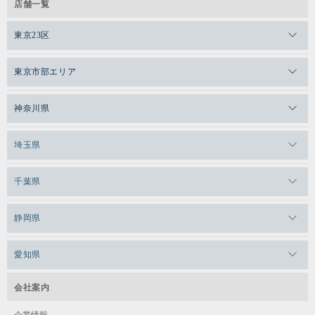
店舗一覧
水 / 16:00～17:00
水 / 16:00-17:00
小学4年生～中学生
東京23区
8,150円（税込8,965円）
メガロスゼロプラス恵比寿
ベーシック
東京市部エリア
スタート
火 / 17:00～18:00
メガロスルフレ恵比寿
メガロス吉祥寺
神奈川県
メガロス日比谷シャンテ
小学4年生～中学生
メガロス三鷹
小学1年生～小学3年生
メガロス横浜天王町
埼玉県
ベーシック
メガロス白金台
メガロスルフレ三鷹
メガロス上永谷
メガロス草加
千葉県
メガロス田端
水 / 17:00～18:00
メガロス武蔵小金井
水 / 17:00～18:00
メガロスルフレ上永谷
メガロスルフレ草加
小学4年生～6年生
メガロス柏
メガロスルフレ田端
静岡県
メガロスルフレ武蔵小金井
メガロス神奈川
メガロス本八幡
メガロスキッズ錦糸町
アドバンス
メガロス浜松市野
メガロス小平テニススクール
ベーシック＆アドバンス
愛知県
メガロス日吉
火 / 18:00～19:00
メガロス葛飾
メガロス立川(北口)
メガロステラッセ納屋橋
メガロス綱島
会社案内
メガロス中延
料金
ベーシックからの進級者
メガロス立川(南口)
小学4年生～中学生
メガロス千種
メガロスルフレ綱島
企業情報