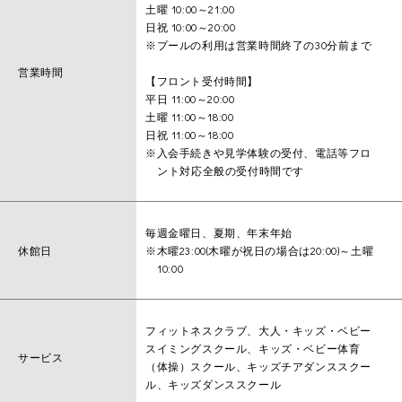
土曜 10:00～21:00
日祝 10:00～20:00
※プールの利用は営業時間終了の30分前まで
営業時間
【フロント受付時間】
平日 11:00～20:00
土曜 11:00～18:00
日祝 11:00～18:00
※入会手続きや見学体験の受付、電話等フロ
ント対応全般の受付時間です
毎週金曜日、夏期、年末年始
休館日
※木曜23:00(木曜が祝日の場合は20:00)～土曜
10:00
フィットネスクラブ、大人・キッズ・ベビー
スイミングスクール、キッズ・ベビー体育
サービス
（体操）スクール、キッズチアダンススクー
ル、キッズダンススクール