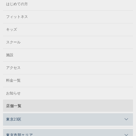
はじめての方
フィットネス
キッズ
スクール
施設
アクセス
料金一覧
お知らせ
店舗一覧
東京23区
メガロスゼロプラス恵比寿
東京市部エリア