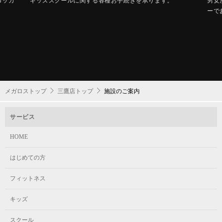
ロッカ
キッズスクールに関する各種お手続きを承ります。
男女
ーで
メガロストップ
三鷹店トップ
施設のご案内
サービス
HOME
はじめての方
フィットネス
キッズ
スクール