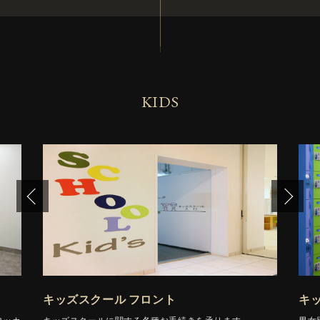
KIDS
キッズスクール フロント
キ