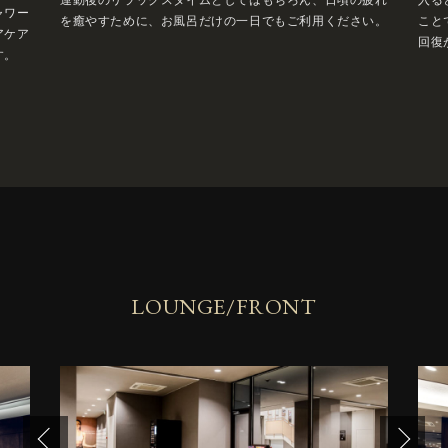
ャワー
を癒やすために、お風呂だけの一日でもご利用ください。
こと
アケア
回復
す。
LOUNGE/FRONT