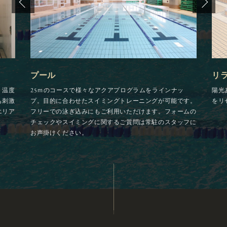
プール
リ
。温度
25ｍのコースで様々なアクアプログラムをラインナッ
陽光
も刺激
プ。目的に合わせたスイミングトレーニングが可能です。
をリ
エリア
フリーでの泳ぎ込みにもご利用いただけます。フォームの
チェックやスイミングに関するご質問は常駐のスタッフに
お声掛けください。