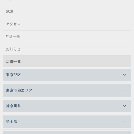
施設
アクセス
料金一覧
お知らせ
店舗一覧
東京23区
メガロスゼロプラス恵比寿
東京市部エリア
メガロスルフレ恵比寿
メガロス吉祥寺
神奈川県
メガロス日比谷シャンテ
メガロス三鷹
メガロス横浜天王町
埼玉県
メガロス白金台
メガロスルフレ三鷹
メガロス上永谷
メガロス草加