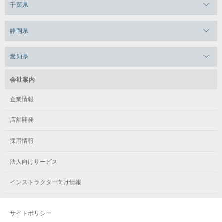
千葉県
メガロス田端
メガロス武蔵小金井
メガロスルフレ上永谷
メガロスルフレ草加
メガロス柏
メガロスルフレ田端
静岡県
メガロスルフレ武蔵小金井
メガロス神奈川
メガロス本八幡
メガロスキッズ錦糸町
メガロス浜松市野
メガロス小平テニススクール
愛知県
メガロス日吉
メガロス葛飾
メガロス立川(北口)
メガロステラッセ納屋橋
メガロス綱島
会社案内
メガロス中延
メガロス立川(南口)
メガロス千種
メガロスルフレ綱島
企業情報
メガロス小岩
メガロスルフレ立川南
メガロス市ヶ尾
店舗開発
メガロスルフレ小岩
メガロス八王子
メガロス鷺沼
採用情報
メガロス西新宿キッズアフタースクール
メガロスルフレ八王子
メガロスルフレ鷺沼
法人向けサービス
メガロス南砂町SUNAMO
メガロス調布
メガロス相模大野
インストラクター向け情報
メガロスルフレ南砂町SUNAMO
メガロス町田
メガロスルフレ相模大野
サイトポリシー
メガロス玉川学園テニススクール