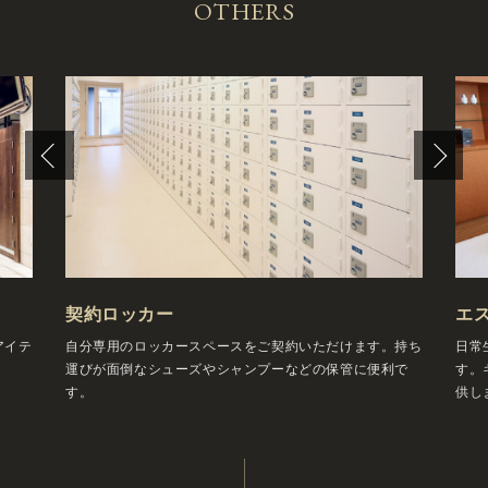
OTHERS
契約ロッカー
エ
アイテ
自分専用のロッカースペースをご契約いただけます。持ち
日常
運びが面倒なシューズやシャンプーなどの保管に便利で
す。
す。
供し