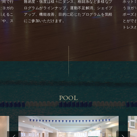
空間で行
難易度・強度は様々にダンス、格闘系など多様なプ
ホット
なヨガの
ログラムがラインナップ。運動不足解消、シェイプ
うヨガ
鍛えるこ
アップ、機能改善、目的に応じたプログラムを気軽
ポーズ
方や、ス
にご参加いただけます。
とがで
トレス
POOL