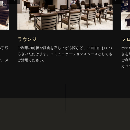
ラウンジ
フ
お手続
ご利用の前後や軽食を召し上がる際など、ご自由におくつ
ホテ
ろぎいただけます。コミュニケーションスペースとしても
きを
す。メ
ご活用ください。
ご利
ガロ