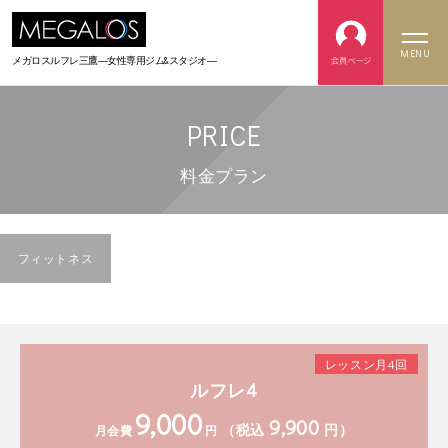
MENU
メガロスルフレ三鷹
―女性専用ジム&スタジオ―
PRICE
料金プラン
フィットネス
レッスン月4回
ルフレ4
9,000
9,900
（税込
円）
月会費
円