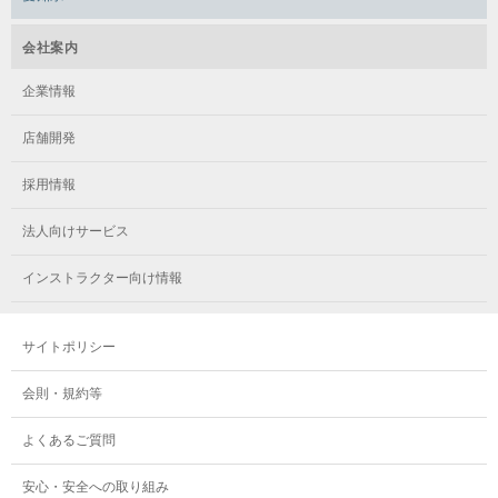
メガロス葛飾
メガロス立川(北口)
メガロステラッセ納屋橋
メガロス綱島
会社案内
メガロス中延
メガロス立川(南口)
メガロス千種
メガロスルフレ綱島
企業情報
メガロス小岩
メガロスルフレ立川南
メガロス市ヶ尾
店舗開発
メガロスルフレ小岩
メガロス八王子
メガロス鷺沼
採用情報
メガロス西新宿キッズアフタースクール
メガロスルフレ八王子
メガロスルフレ鷺沼
法人向けサービス
メガロス南砂町SUNAMO
メガロス調布
メガロス相模大野
インストラクター向け情報
メガロスルフレ南砂町SUNAMO
メガロス町田
メガロスルフレ相模大野
サイトポリシー
メガロス玉川学園テニススクール
メガロス大和
会則・規約等
メガロス東小金井学童クラブ
よくあるご質問
安心・安全への取り組み