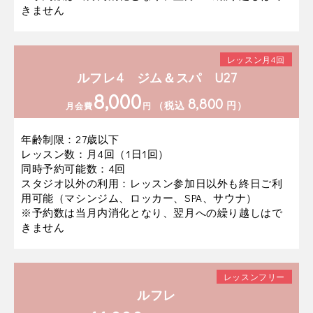
きません
レッスン月4回
ルフレ4 ジム＆スパ U27
8,000
8,800
（税込
円）
月会費
円
年齢制限：27歳以下
レッスン数：月4回（1日1回）
同時予約可能数：4回
スタジオ以外の利用：レッスン参加日以外も終日ご利
用可能（マシンジム、ロッカー、SPA、サウナ）
※予約数は当月内消化となり、翌月への繰り越しはで
きません
レッスンフリー
ルフレ