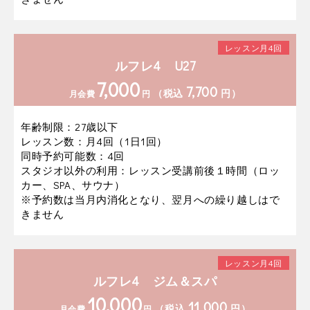
レッスン月4回
ルフレ4 U27
7,000
7,700
（税込
円）
月会費
円
年齢制限：27歳以下
レッスン数：月4回（1日1回）
同時予約可能数：4回
スタジオ以外の利用：レッスン受講前後１時間（ロッ
カー、SPA、サウナ）
※予約数は当月内消化となり、翌月への繰り越しはで
きません
レッスン月4回
ルフレ4 ジム＆スパ
10,000
11,000
（税込
円）
月会費
円