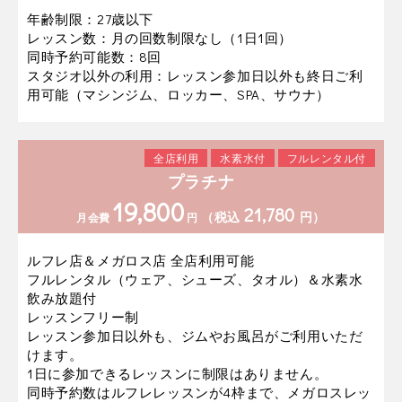
年齢制限：27歳以下
レッスン数：月の回数制限なし（1日1回）
同時予約可能数：8回
スタジオ以外の利用：レッスン参加日以外も終日ご利
用可能（マシンジム、ロッカー、SPA、サウナ）
全店利用
水素水付
フルレンタル付
プラチナ
19,800
21,780
（税込
円）
月会費
円
ルフレ店＆メガロス店 全店利用可能
フルレンタル（ウェア、シューズ、タオル）＆水素水
飲み放題付
レッスンフリー制
レッスン参加日以外も、ジムやお風呂がご利用いただ
けます。
1日に参加できるレッスンに制限はありません。
同時予約数はルフレレッスンが4枠まで、メガロスレッ