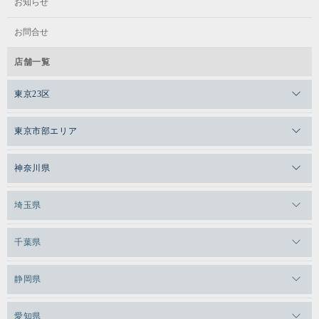
お知らせ
お問合せ
店舗一覧
東京23区
メガロスゼロプラス恵比寿
東京市部エリア
メガロスルフレ恵比寿
メガロス吉祥寺
神奈川県
メガロス日比谷シャンテ
メガロス三鷹
メガロス横浜天王町
埼玉県
メガロス白金台
メガロスルフレ三鷹
メガロス上永谷
メガロス草加
千葉県
メガロス田端
メガロス武蔵小金井
メガロスルフレ上永谷
メガロスルフレ草加
メガロス柏
メガロスルフレ田端
静岡県
メガロスルフレ武蔵小金井
メガロス神奈川
メガロス本八幡
メガロスキッズ錦糸町
メガロス浜松市野
メガロス小平テニススクール
愛知県
メガロス日吉