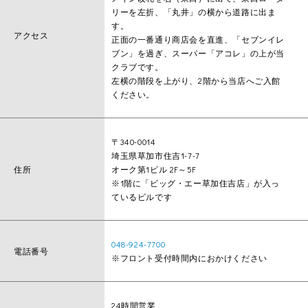
リーを左折、「丸井」の横から道路に出ま
す。
アクセス
正面の一番通り商店会を直進、「セブンイレ
ブン」を過ぎ、スーパー「アコレ」の上が当
クラブです。
左横の階段を上がり、2階から当店へご入館
ください。
〒340-0014
埼玉県草加市住吉1-7-7
住所
オーク第1ビル 2F～5F
※1階に「ビッグ・エー草加住吉店」が入っ
ているビルです
048-924-7700
電話番号
※フロント受付時間内におかけください
24時間営業