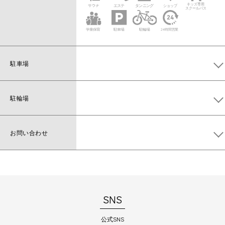
駐車場
Aタイムズ草加住吉第10（旧第一駐車場）
Bタイムズ草加住吉第11（旧第二駐車場）
2時間まで200円、以降30分ごと150円（税
駐輪場
込）
施設1階に駐輪場、タイムズ草加住吉第11隣
にバイク置き場あり
提携駐車場
Cタイムズ草加住吉第3
お問い合わせ
お問い合わせは
コチラ
から
Dタイムズ草加住吉第4
1時間20分まで200円、以降20分ごと100円
（税込）
SNS
公式SNS