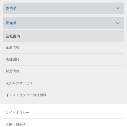
メガロスルフレ草加
メガロス柏
メガロスルフレ田端
静岡県
メガロスルフレ武蔵小金井
メガロス神奈川
メガロス本八幡
メガロスキッズ錦糸町
メガロス浜松市野
メガロス小平テニススクール
愛知県
メガロス日吉
メガロス葛飾
メガロス立川(北口)
メガロステラッセ納屋橋
メガロス綱島
会社案内
メガロス中延
メガロス立川(南口)
メガロス千種
メガロスルフレ綱島
企業情報
メガロス小岩
メガロスルフレ立川南
メガロス市ヶ尾
店舗開発
メガロスルフレ小岩
メガロス八王子
メガロス鷺沼
採用情報
メガロス西新宿キッズアフタースクール
メガロスルフレ八王子
メガロスルフレ鷺沼
法人向けサービス
メガロス南砂町SUNAMO
メガロス調布
メガロス相模大野
インストラクター向け情報
メガロスルフレ南砂町SUNAMO
メガロス町田
メガロスルフレ相模大野
サイトポリシー
メガロス玉川学園テニススクール
メガロス大和
会則・規約等