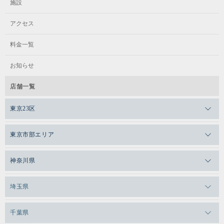
施設
アクセス
料金一覧
お知らせ
店舗一覧
東京23区
メガロスゼロプラス恵比寿
東京市部エリア
メガロスルフレ恵比寿
メガロス吉祥寺
神奈川県
メガロス日比谷シャンテ
メガロス三鷹
メガロス横浜天王町
埼玉県
メガロス白金台
メガロスルフレ三鷹
メガロス上永谷
メガロス草加
千葉県
メガロス田端
メガロス武蔵小金井
メガロスルフレ上永谷