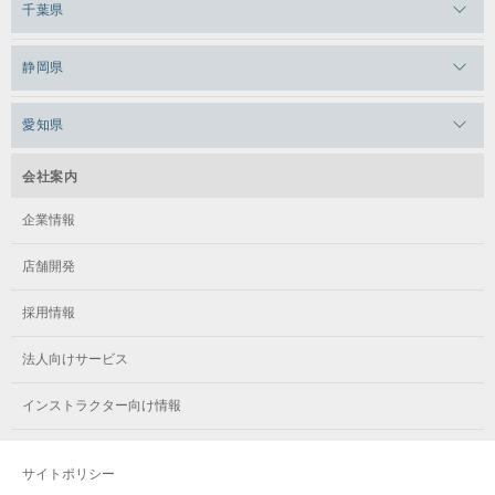
千葉県
メガロス田端
メガロス武蔵小金井
メガロスルフレ上永谷
メガロスルフレ草加
メガロス柏
メガロスルフレ田端
静岡県
メガロスルフレ武蔵小金井
メガロス神奈川
メガロス本八幡
メガロスキッズ錦糸町
メガロス浜松市野
メガロス小平テニススクール
愛知県
メガロス日吉
メガロス葛飾
メガロス立川(北口)
メガロステラッセ納屋橋
メガロス綱島
会社案内
メガロス中延
メガロス立川(南口)
メガロス千種
メガロスルフレ綱島
企業情報
メガロス小岩
メガロスルフレ立川南
メガロス市ヶ尾
店舗開発
メガロスルフレ小岩
メガロス八王子
メガロス鷺沼
採用情報
メガロス西新宿キッズアフタースクール
メガロスルフレ八王子
メガロスルフレ鷺沼
法人向けサービス
メガロス南砂町SUNAMO
メガロス調布
メガロス相模大野
インストラクター向け情報
メガロスルフレ南砂町SUNAMO
メガロス町田
メガロスルフレ相模大野
サイトポリシー
メガロス玉川学園テニススクール