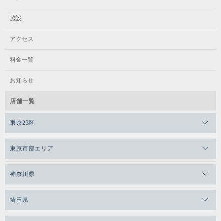
施設
アクセス
料金一覧
お知らせ
店舗一覧
東京23区
メガロスゼロプラス恵比寿
東京市部エリア
メガロスルフレ恵比寿
メガロス吉祥寺
神奈川県
メガロス日比谷シャンテ
メガロス三鷹
メガロス横浜天王町
埼玉県
メガロス白金台
メガロスルフレ三鷹
メガロス上永谷
メガロス草加